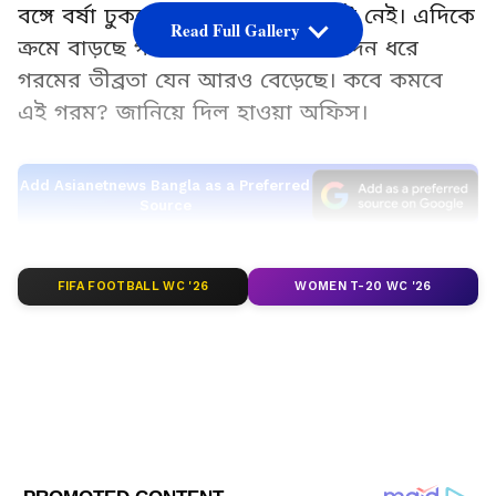
বঙ্গে বর্ষা ঢুকলেও তার কোনও লক্ষণই নেই। এদিকে
Read Full Gallery
ক্রমে বাড়ছে গরমের পারদ। বিগত কদিন ধরে
গরমের তীব্রতা যেন আরও বেড়েছে। কবে কমবে
এই গরম? জানিয়ে দিল হাওয়া অফিস।
Add Asianetnews Bangla as a Preferred
Source
2
FIFA FOOTBALL WC '26
WOMEN T-20 WC '26
5
Image Credit :
X
আবহাওয়া অফিস সূত্রে খবর, আজ বুধবার সকাল