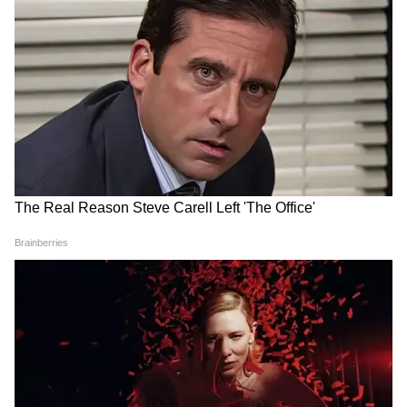
Image Credit :
Gemini
প্রসঙ্গত, গত শুক্রবার দক্ষিণবঙ্গে মৌসুমি বায়ু প্রবেশ
করেছে। তা সত্ত্বেও হচ্ছে না বৃষ্টি। বাতাসে জলীয়
বাষ্প থাকায় বাড়ছে অস্বস্তি। যদিও আজ বিকেলের
পর কিছু জেলাতে হতে পারে বিক্ষিপ্ত বৃষ্টি। তবে,
এতে গরম কমার তেমন আশা নেই।
LATEST VIDEOS