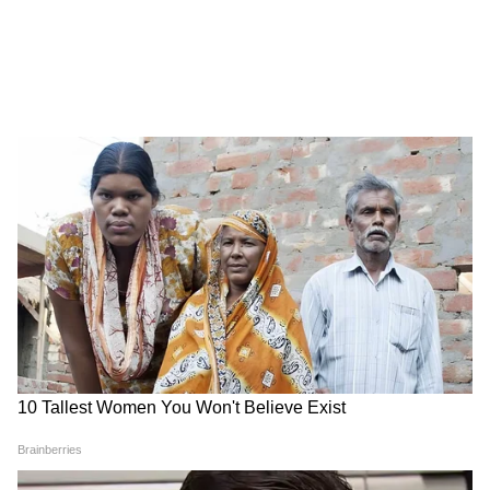
Image Credit :
X
দক্ষিণে গরম থাকসেও উত্তরবঙ্গের আবহাওয়া
একেবারে ভিন্ন। সেখানে ভারী থেকে অতি
ভারীবর্ষণের সম্ভাবনা আছে। আজ বুধবার
কোচবিহার, আলিপুরদুয়ার, জলপাইগুড়ি-তে হতে
পারে বিক্ষিপ্ত বৃষ্টি। দার্জিলিং, কালিম্পং,
আলিপুরদুয়ারেও হবে বৃষ্টি।
5
5