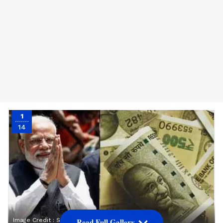
1
14
Image Credit :
StockPhoto
Read Full Gallery