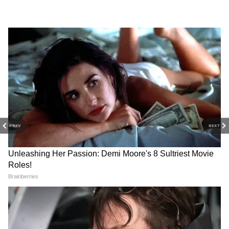
PREV
NEXT
Related Articles
PM Vishwakarma Yojana: কেন্দ্রীয় সরকারের এই
যোজনায় প্রতিদিন মিলতে পারে ৫০০ টাকা, কিভাবে
পাবেন, কারা সুবিধা পেতে পারেন জানুন বিস্তারিত
PM Vishwakarma Yojana স্কিমে রোজ পাবেন ৫০০
টাকা করে! আবার মিলবে ব্যবসার জন্য লোন?