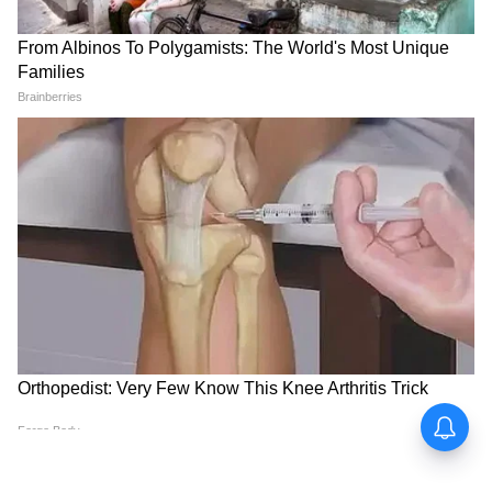
সুবিধাভোগীদের আধুনিক প্রযুক্তির সঙ্গে পরিচয়
করাতে এবং কাজের মান উন্নত করতে কয়েক
দিনের একটি বিশেষ প্রশিক্ষণ দেওয়া হবে।
7
14
Image Credit :
Asianet News
দৈনিক ৫০০ টাকা স্টাইপেন্ড: প্রশিক্ষণ চলাকালীন
যাতে কারিগরদের রুজি-রুটিতে টান না পড়ে, তার
জন্য প্রতিদিন ৫০০ টাকা করে আর্থিক ভাতা বা
স্টাইপেন্ড সরাসরি তাঁদের ব্যাংক অ্যাকাউন্টে দেওয়া