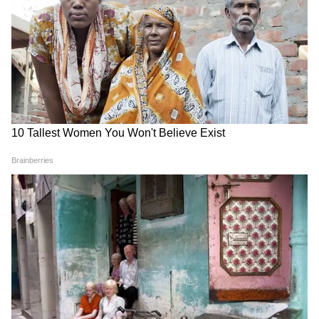
Image Credit :
Asianet News
এছাড়াও এই প্রকল্পে কম সুদে ঋণের সুবিধা রয়েছে।
প্রথম ধাপে নির্দিষ্ট পরিমাণ ঋণ দেওয়া হয় এবং
সময়মতো তা পরিশোধ করলে দ্বিতীয় ধাপে আরও
বেশি অর্থের ঋণ পাওয়া যায়। ফলে ক্ষুদ্র ব্যবসাকে
বড় আকারে গড়ে তোলার সুযোগ তৈরি হয়।
6
14
Image Credit :
Asianet News
উন্নত মানের প্রশিক্ষণ (Skill Training): নির্বাচিত