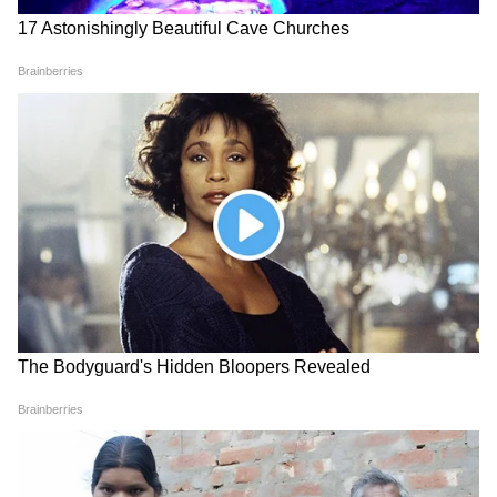
Image Credit :
Chatgpt
সরকারি তথ্য অনুযায়ী, প্রকল্পের সুবিধাভোগীরা
প্রথমে দক্ষতা উন্নয়ন প্রশিক্ষণ পাবেন। প্রশিক্ষণ
চলাকালীন প্রতিদিন ভাতাও দেওয়া হতে পারে।
পাশাপাশি আধুনিক যন্ত্রপাতি কেনার জন্য বিশেষ
আর্থিক অনুদানও দেওয়া হয়।
5
14