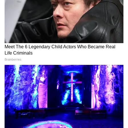
3
14
Image Credit :
Asianet News
সূত্রের খবর, পশ্চিমবঙ্গেও খুব শীঘ্রই এই প্রকল্প
কার্যকর হতে পারে। ফলে রাজ্যের হাজার হাজার
কারিগর, ক্ষুদ্র শিল্পী এবং ঐতিহ্যবাহী পেশার সঙ্গে
যুক্ত মানুষ সরাসরি উপকৃত হতে পারেন।
4
14