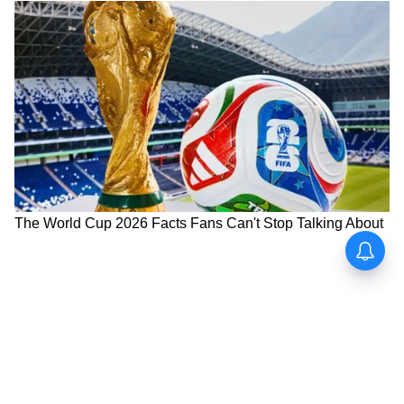
গপ গপ করে পোকা গিলে খায়! ১৫০ বছর
আগে চার্লস ডারউইনের অনুমান করা সেই
আজব গাছের সন্ধান পেলেন বিজ্ঞানীরা