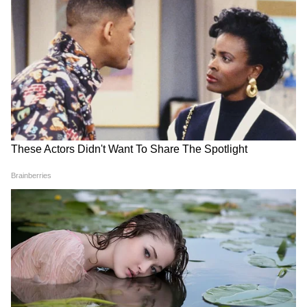
Suvendu Adhikari: ভবানীপুরের গুরুদ্বারে
কৌশিক চৌধুরী
গিয়ে বড় কথা মুখ্যমন্ত্রী শুভেন্দুর, হৃদয়
ভাস্কর ভট্টাচার্য
ছুঁলেন শিখদের
দিবাকর ঘরামি
অমিয় কিস্কু
কলিতা মাজি
গার্গী দাস ঘোষ
বিরাজ বিশ্বাস
দীপঙ্কর জানা
সুমনা সরকার
শপথগ্রহণের পর লোকভবন থেকে সরাসরি নবান্নে
যাবেন মন্ত্রীরা। সেখানে জরুরি বৈঠক হবে।