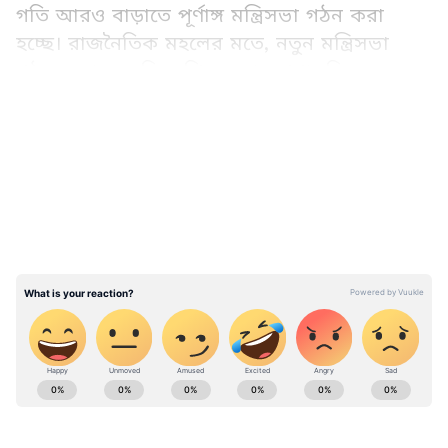
গতি আরও বাড়াতে পূর্ণাঙ্গ মন্ত্রিসভা গঠন করা
হচ্ছে। রাজনৈতিক মহলের মতে, নতুন মন্ত্রিসভা
গঠনের মাধ্যমে বিজেপি সরকার প্রশাসনিক
কাঠামো আরও শক্তিশালী করতে চাইছে।
LATEST VIDEOS
জুনের প্রথম সপ্তাহেই মন্ত্রিসভার সম্প্রসারণ হবে
বলে প্রত্যাশা করা হচ্ছিল।কারণ গত সপ্তাহে শুভেন্দু
অধিকারী এবং রাজ্য বিজেপির সভাপতি শমীক
ভট্টাচার্য নতুন দিল্লিতে দলের কেন্দ্রীয় নেতৃত্বের সঙ্গে
মন্ত্রিসভায় সদস্য অন্তর্ভুক্তির বিষয়ে বৈঠক
করেছিলেন।
পূর্ণমন্ত্রী হিসেবে শপথ
ABOUT THE AUTHOR
Sanjoy Patra
SP
সঞ্জয় পাত্র (Sanjoy Patra) ১০ বছরের বেশি সময় ধরে