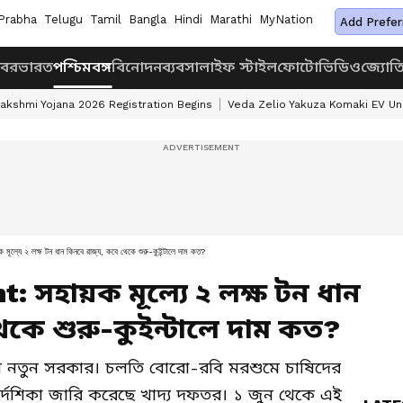
Prabha
Telugu
Tamil
Bangla
Hindi
Marathi
MyNation
Add Prefer
খবর
ভারত
পশ্চিমবঙ্গ
বিনোদন
ব্যবসা
লাইফ স্টাইল
ফোটো
ভিডিও
জ্যোত
akshmi Yojana 2026 Registration Begins
Veda Zelio Yakuza Komaki EV U
 লক্ষ টন ধান কিনবে রাজ্য, কবে থেকে শুরু-কুইন্টালে দাম কত?
 সহায়ক মূল্যে ২ লক্ষ টন ধান
েকে শুরু-কুইন্টালে দাম কত?
ল নতুন সরকার। চলতি বোরো-রবি মরশুমে চাষিদের
র্দেশিকা জারি করেছে খাদ্য দফতর। ১ জুন থেকে এই