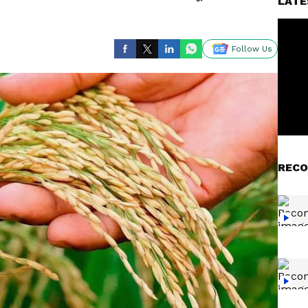
LATE
Follow Us
RECO