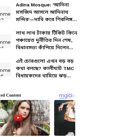
Adina Mosque: 'আদিনা
মুখ্যমন্ত্রী?
মসজিদ আসলে আদিনাথ
মন্দির'—দাবি করে শিবলিঙ্গ
প্রতিষ্ঠায় তারকেশ্বর থেকে
লাখ লাখ টাকায় টিকিট কিনে
ধর্মীয় শোভাযাত্রা
পঞ্চায়েত দুর্নীতির দিন শেষ,
বিধানসভা কাঁপিয়ে দিলেন
দিলীপ
এই চোরগুলো এখন বড় বড়
কথা বলছে? কালীঘাট TMC
বিধায়কদের থামিয়ে ঝড়
তরুণজ্যোতির