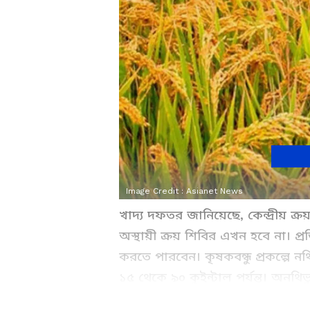
Image Credit :
Asianet News
খাদ্য দফতর জানিয়েছে, কেন্দ্রীয় ক্র
অস্থায়ী ক্রয় শিবির এখন হবে না। প্র
করতে পারবেন। কৃষকবন্ধু প্রকল্পে ন
১৫ থেকে ৯০ কুইন্টাল পর্যন্ত। অনথি
পর্যন্ত ধান বেচতে পারবেন।