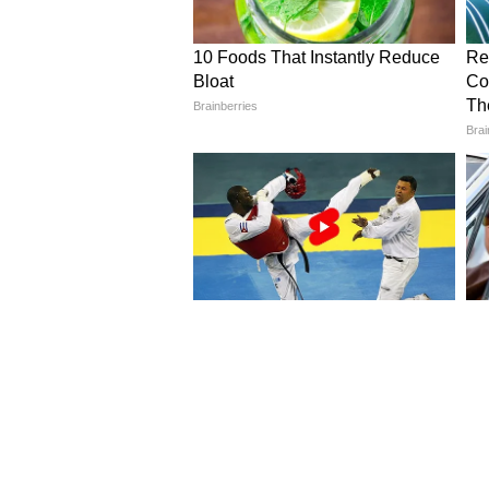
Image Credit :
Asianet News
এই বছর ৬৯ টাকা কুইন্টাল প্রতি বৃদ্
সহায়ক মূল্য ছিল ২৩২০ টাকা। এই ব
5
6