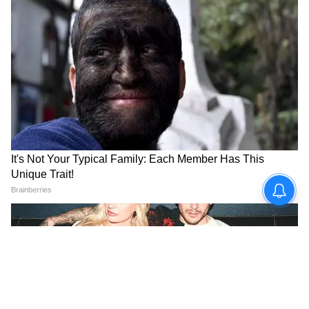
Image Credit :
StockPhoto
রাজ্য সরকারের পক্ষ থেকে বার্ধক্য ভাতা সংক্রান্ত
নতুন নিয়ম জারি করা হবে
যে মহিলারা লক্ষ্মীর ভাণ্ডার থেকে বার্ধক্য ভাতার
আওতায় চলে যাবেন, তাঁদের আলাদা করে কিছুই
করতে হবে না। সরাসরি বার্ধক্য ভাতা পাওয়া শুরু
করবেন তাঁরা। রাজ্য সরকার শীঘ্রই বিজ্ঞপ্তি জারি
করতে চলেছে।
7
10