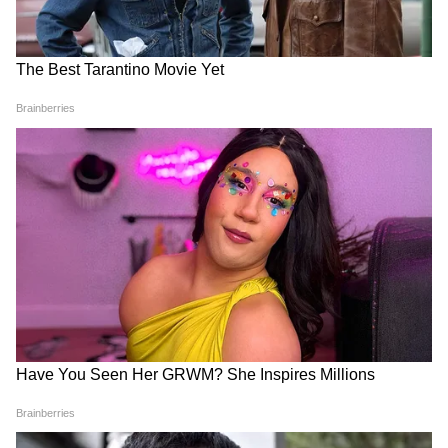
Image Credit :
Social Media
বর্তমানে রাজ্য সরকারের বার্ধক্য ভাতা পেতে হলে
মাসিক আয় ১,০০০ টাকার কম থাকতে হয়
পশ্চিমবঙ্গ সরকারের নারী, শিশু ও সমাজকল্যাণ
দফতরের পক্ষ থেকে ৬০ বছরের বেশি বয়সের
মহিলাদের বার্ধক্য ভাতা দেওয়া হয়। তবে যে
মহিলাদের আয় প্রতি মাসে ১,০০০ টাকার কম,
তাঁরাই বার্ধক্য ভাতা পাওয়ার যোগ্য।
6
10