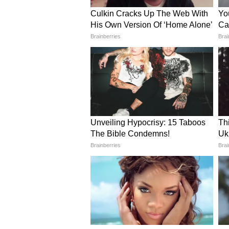
প্রায় ২৫ হাজার পরিযায়ী শ্রমিকে
বলে রাজনৈতিক দলগুলির দাবি।
আরও পড়ুন -
আর কিছুক্ষণের মধ্যেই ভাগ্য নির্
গণণা
ত্রিপুরার এক্সিট পোল মানতে নার
বিধানসভা ভোটের গণনার জন্য প্রস্তু
উপনির্বাচনের ফলাফলের প্রস্তুতি