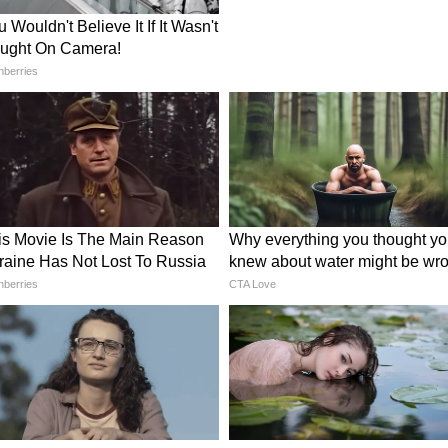
র অনুপস্থিতি ফলাফলের উপর অনেকটাই প্রভাব ফেলবে
ধারণ সাগরদিঘিতে, সকাল ৮টা থেকে গুরু হবে ভোট
াজ বাম-কংগ্রেস-বিজেপি, জানুন কোন দলের কী মত
ত ত্রিপুরা, মেঘালয় ও নাগাল্যান্ড, বাংলাতে চলছে