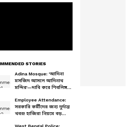
MMENDED STORIES
Adina Mosque: 'আদিনা
মসজিদ আসলে আদিনাথ
মন্দির'—দাবি করে শিবলিঙ্গ
প্রতিষ্ঠায় তারকেশ্বর থেকে
Employee Attendance:
ধর্মীয় শোভাযাত্রা
সরকারি কর্মীদের জন্য দুর্দান্ত
খবর! হাজিরা নিয়মে বড়
বদল, মোবাইল
West Bengal Police: