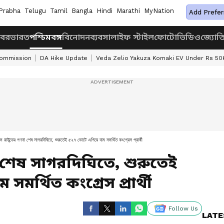
Prabha
Telugu
Tamil
Bangla
Hindi
Marathi
MyNation
Add Prefer
খবর
ভারত
পশ্চিমবঙ্গ
বিনোদন
ব্যবসা
লাইফ স্টাইল
ফোটো
ভিডিও
জ্যোত
Commission
DA Hike Update
Veda Zelio Yakuza Komaki EV Under Rs 50
ম রাউন্ডের গণনা শেষ সাগরদিঘিতে, শুরুতেই ৫২৭ ভোটে এগিয়ে বাম সমর্থিত কংগ্রেস প্রার্থী
া শেষ সাগরদিঘিতে, শুরুতেই
মর্থিত কংগ্রেস প্রার্থী
Follow Us
LATE