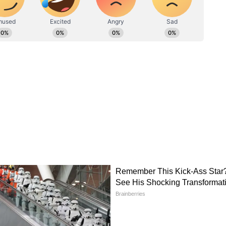
বাম-কংগ্রেস বোঝাপড়া এবার অনেক বেশি পোক্ত তা
কংগ্রেস প্রার্থীর প্রয়োজন ন্যূনতম ৫০ হাজার ভোট।
াজার। বুথ ফেরত সমীক্ষা বলছে এবার সংখ্যাটা ছাড়াতে
ভোট শতাংশে খুব বেশি হেরফের হওয়ার সম্ভাবনা নেই।
ঘি বিধানসভায় ভোট
দানের হার ছিল ৭৮.৮৭ শতাংশ।
ানসভা কেন্দ্রের ১১টি গ্রাম পঞ্চায়েতে প্রায় ৮০
। এবারের নির্বাচনে সাগরদিঘি বিধানসভা কেন্দ্রের