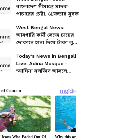
অ্যাটেনডেন্সের খুঁটিনাটি জানুন
বাংলাদেশ সীমান্তে মাদক
পাচারের চেষ্টা, গ্রেফতার যুবক
West Bengal News:
আবগারি কর্মী সেজে চায়ের
দোকানে হানা দিয়ে টাকা লুট,
গ্রেফতার ২
Today’s News in Bengali
Live: Adina Mosque -
'আদিনা মসজিদ আসলে
আদিনাথ মন্দির'—দাবি করে
শিবলিঙ্গ প্রতিষ্ঠায় তারকেশ্বর
থেকে ধর্মীয় শোভাযাত্রা