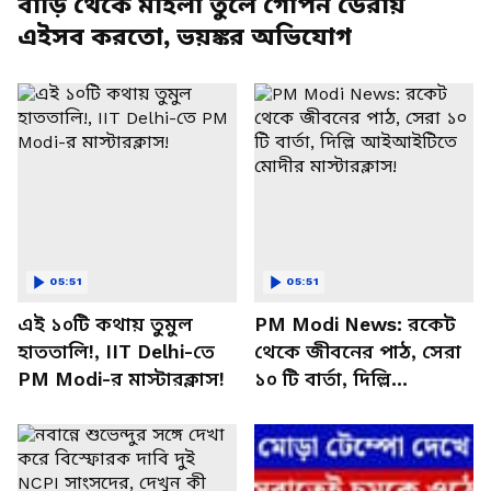
বাড়ি থেকে মহিলা তুলে গোপন ডেরায়
এইসব করতো, ভয়ঙ্কর অভিযোগ
05:51
05:51
এই ১০টি কথায় তুমুল
PM Modi News: রকেট
হাততালি!, IIT Delhi-তে
থেকে জীবনের পাঠ, সেরা
PM Modi-র মাস্টারক্লাস!
১০ টি বার্তা, দিল্লি
আইআইটিতে মোদীর
মাস্টারক্লাস!