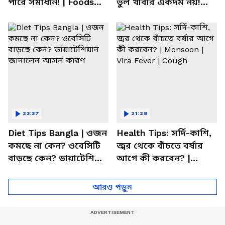
পারে সমাধান! | Foods
ভুল খাবার একদম নয়!
For Mental Health
সতর্ক করলেন পুষ্টিবিদ
23:37
21:28
Diet Tips Bangla | ওজন
Health Tips: সর্দি-কাশি,
কমছে না কেন? ওবেসিটি
জ্বর থেকে বাঁচতে বর্ষার
বাড়ছে কেন? ডায়াটেশিয়ান
আগে কী করবেন? |
জানালেন আসল কারণ
Monsoon | Vira Fever |
Cough
আরও পড়ুন