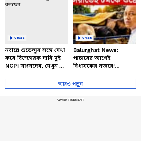
08:25
04:55
নবান্নে শুভেন্দুর সঙ্গে দেখা
Balurghat News:
করে বিস্ফোরক দাবি দুই
পাচারের আগেই
NCPI সাংসদের, দেখুন কী
বিধায়কের নজরে!
বলছেন
টেম্পোর ত্রিপল খুলতেই
চমকে ওঠে খোদ বিধায়ক
আরও পড়ুন