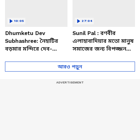
10:05
27:04
Dhumketu Dev
Sunil Pal : রণবীর
Subhashree: নৈহাটির
এলাহাবাদিয়ার মতো মানুষ
বড়মার মন্দিরে দেব-
সমাজের জন্য বিপজ্জনক :
শুভশ্রী, ধূমকেতু নিয়ে কী
সুনীল পাল
মানত এই জুটির?
আরও পড়ুন