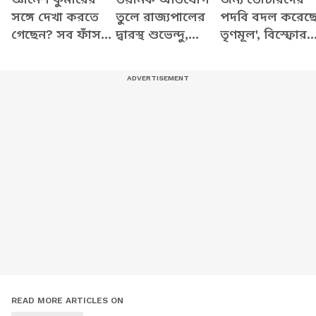
সঙ্গে দেখা করতে
তুলে রাজ্যপালের
পদবি বদল করেছ
গেছেন? সব ফাঁস
দ্বারস্থ শুভেন্দু,
তৃণমূল', বিস্ফোর
করে যা বললেন
দেখুন কী বলছেন
অভিযোগ শুভেন্দু
শুভেন্দু
READ MORE ARTICLES ON