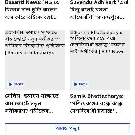
Basanti News: মিড ডে
Suvendu Adhikari: ‘এরা
মিলের চাল চুরি! রাতের
হিন্দু বলেই মমতা
অন্ধকারে বাইকে বস্তা
আসেননি!’ আনন্দপুরে
পাচার, বাসন্তীতে স্কুল
মমতার না আসার কারণ
চত্বরে তাণ্ডব
খোলসা করলেন শুভেন্দু
05:34
05:13
সেলিম–হুমায়ন সাক্ষাতে
Samik Bhattacharya:
বাম জোটে নতুন
‘পশ্চিমবঙ্গের রন্ধ্রে রন্ধ্রে
সমীকরণ? শমীকের
দেশবিরোধী চক্রান্ত!’
বিস্ফোরক প্রতিক্রিয়া |
ভয়ঙ্কর দাবী শমীকের |
Samik Bhattacharya
BJP News
আরও পড়ুন