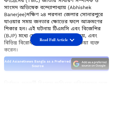
কংগ্রেসের (TMC) জাতীয় সাধারণ সম্পাদক ও
সাংসদ অভিষেক বন্দ্যোপাধ্যায় (Abhishek
Banerjee)দক্ষিণ ২৪ পরগনা জেলার সোনারপুরে
যাওয়ার সময় জনতার ক্ষোভের ফলে আক্রমণের
শিকার হন। এই ঘটনায় টিএমসি এবং বিজেপির
(BJP) মধ্যে দোষারোপের পালা শুরু হয়, এবং
Read Full Article
বিভিন্ন বিরোধী দলের নেতারাও প্রতিক্রিয়া ব্যক্ত
করেন।
Add Asianetnews Bangla as a Preferred
Source
নির্বাচন-পরবর্তী হিংসায় ক্ষতিগ্রস্ত পরিবারদের সঙ্গে
দেখা করতে অভিষেক বন্দ্যোপাধ্যায় সোনারপুরে
LATEST VIDEOS
গিয়েছিলেন। অভিযোগ উঠেছে যে তাঁর গাড়িবহর
এবং সভাস্থলে ইট, পাথর ও ডিম ছোড়া হয়।
টিএমসি অভিযোগ করেছে যে এই হামলা বিজেপি