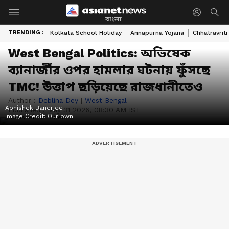
বাংলা
TRENDING :
Kolkata School Holiday
Annapurna Yojana
Chhatravriti
West Bengal Politics: অভিষেক
ব্যানার্জীর ওপর হামলার ঘটনায় ফুঁসছে
TMC! উত্তাপ ছড়িয়েছে রাজধানীতেও
Author :
Deblina Dey
|
West Bengal
Abhishek Banerjee
Published :
May 31 2026, 08:30 AM IST
Image Credit:
Our own