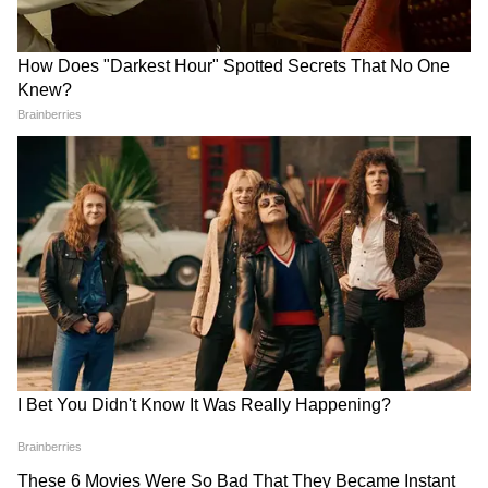
সাধারণ মানুষের নিরাপত্তা কীভাবে নিশ্চিত করা
যাবে?
মল্লিকার্জুন খাড়গে উদ্বেগ প্রকাশ করেছেন
কংগ্রেস সভাপতি মল্লিকার্জুন খাড়গে এই ঘটনার
নিন্দা জানিয়ে বলেছেন যে রাজনৈতিক মতপার্থক্য
কখনোই হিংসার কারণ হতে পারে না। তিনি বলেন,
একজন বিশিষ্ট বিরোধী নেতার জন্য পর্যাপ্ত
নিরাপত্তার অভাব একটি গুরুতর উদ্বেগের বিষয়।
রাহুল গান্ধী বললেন - গণতন্ত্রের ওপর হামলা
রাহুল গান্ধী বলেছেন যে সাংসদের ওপর হামলা শুধু
একজন ব্যক্তির ওপর হামলা নয়, এটি গণতন্ত্র এবং
জনরায়ের ওপর হামলা। তিনি এটিকে বিজেপির