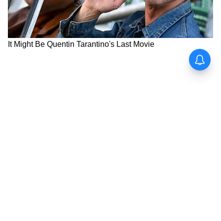
দিনটি বিশেষ ভালো নয়, সমস্যা দেখা দিতে পারে।
অভিভাবকদের সঙ্গে কোনও বিষয়ে তর্কে জড়িয়ে
পড়তে পারেন।
ধনু-
বিদ্যার্থীদের জন্য সময়টা খুব ভালো। বন্ধুদের সঙ্গে
সময় ভালো কাটবে। উপস্থিত বুদ্ধির ফলে কর্মস্থানে
উন্নতি হতে পারে। শারীরিক সমস্যা বৃদ্ধি পেতে
পারে। যানবাহন এবং সম্পত্তি সংক্রান্ত বিষয়ে অর্থ
ব্যয় হতে পারে। অংশিদারী ব্যবসায় ভালো ফল
আশা করেত পারেন। বেহিসেবি খরচের ফলে
সংসারে অশান্তি হওয়ার আশঙ্কা রয়েছে। শিল্পীদের
জন্য আজ দিনটি অনকূল।