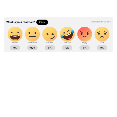
Astrology News (জ্যোতিষ সংবাদ): Get Latest
Astrology Tips in Bengali, Kundali Matching,
Palm Reading, Numerology, Tarrot cards &
Astrology Prediction at Asianet News Bangla.
ABOUT THE AUTHOR
Deblina Dey
DD
দেবলীনা দত্ত এশিয়ানেট নিউজ বাংলার সিনিয়র কপি এডিটর
হিসেবে কাজ করেন। বঙ্গ দর্পণ থেকে চাকরি জীবন শুরু, তারপর
আনন্দবাজার পত্রিকায় ফ্রিল্যান্সিং করা। এরপর বাংলা লাইভের
কপিরাইটার হিসেবে সাফল্যের সঙ্গে কাজ করেন। ২০১৯ সাল
জ্যোতিষের খবর
থেকে এশিয়ানেট নিউজ বাংলার সঙ্গে যুক্ত।