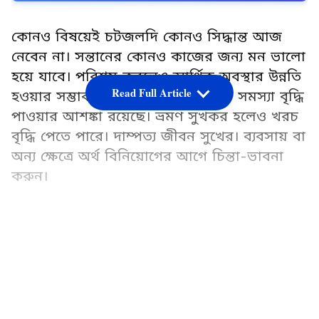
কোনও বিষয়েই চটজলদি কোনও সিদ্ধান্ত আজ
নেবেন না। সন্তানের কোনও কাজের জন্য মন ভালো
হয়ে যাবে। পরিশ্রম করলেও আর্থিক অবস্থার উন্নতি
Read Full Article
হওয়ার সম্ভাবনা খুব কম। পিঠে ব্যাথার সমস্যা বৃদ্ধি
পাওয়ার আশঙ্কা রয়েছে। ভ্রমণ সুখকর হলেও খরচ
বৃদ্ধি পেতে পারে। দাম্পত্য জীবন সুখের। ব্যবসায় বা
অন্য ক্ষেত্রে অর্থ বিনিয়োগের আগে চিন্তা-ভাবনা
করুন।
বৃষ-
LATEST VIDEOS