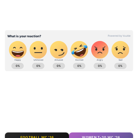
Astrology News (জ্যোতিষ সংবাদ): Get Latest
Astrology Tips in Bengali, Kundali Matching,
Palm Reading, Numerology, Tarrot cards &
Astrology Prediction at Asianet News Bangla.
ABOUT THE AUTHOR
ANB Web Desk
AW
জ্যোতিষের খবর
FOOTBALL WC '26
WOMEN T-20 WC '26