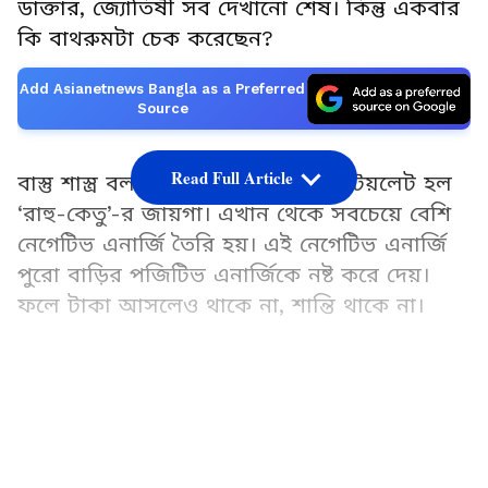
ডাক্তার, জ্যোতিষী সব দেখানো শেষ। কিন্তু একবার
কি বাথরুমটা চেক করেছেন?
Add Asianetnews Bangla as a Preferred
Source
Read Full Article
বাস্তু শাস্ত্র বলছে, বাড়ির বাথরুম আর টয়লেট হল
‘রাহু-কেতু’-র জায়গা। এখান থেকে সবচেয়ে বেশি
নেগেটিভ এনার্জি তৈরি হয়। এই নেগেটিভ এনার্জি
পুরো বাড়ির পজিটিভ এনার্জিকে নষ্ট করে দেয়।
ফলে টাকা আসলেও থাকে না, শান্তি থাকে না।
জল হল টাকার প্রতীক। বাথরুমে জল অপচয়
হওয়া মানে টাকা অপচয় হওয়া। তাই কিছু জিনিস
LATEST VIDEOS
বা অভ্যাস বাথরুমে রাখলে ‘মা লক্ষ্মী’ রুষ্ট হন।