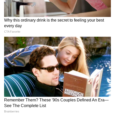
অভাব কাটাতে বাথরুমের ৫টা ‘লক্ষ্মী টোটকা’ শুধু
জিনিস সরালেই হবে না, এই নিয়মগুলো মানুন।
টাকার ফ্লো ফিরবে।
১. বাথরুমের দরজা সবসময় বন্ধ রাখুন: খোলা
থাকলে নেগেটিভ এনার্জি সারা ঘরে ছড়িয়ে পড়ে।
টয়লেটের ঢাকনাও ব্যবহারের পর বন্ধ রাখুন। এতে
টাকা ‘ফ্লাশ’ হয়ে যাবে না।
২. নীল রঙের বালতি বা মগ ব্যবহার করুন: নীল
রং ‘রাহু’কে শান্ত করে। বাথরুমের দোষ কাটে।
বালতি, মগ, পাপোশ নীল রঙের রাখুন। দেয়ালের
রং হালকা নীল বা সাদা রাখুন। লাল, কালো রং
একদম নয়।