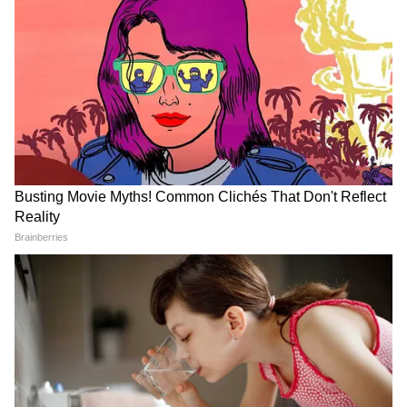
আনে বাস্তু বলছে, বাথরুমে খালি বালতি রাখা মানে
আপনার ভাণ্ডারও খালি থাকবে। আয়ের রাস্তা বন্ধ
হবে। সঞ্চয় হবে না। কী করবেন: বালতি সবসময়
জল ভরে রাখুন। খালি বালতি উপুড় করে রাখুন।
বেডরুম বা ঠাকুরঘরে ভুলেও খালি বালতি রাখবেন
না।
৫. ছবি, গাছ বা ঠাকুরের ফটো – এনার্জি নষ্ট হয়
অনেকে শখ করে বাথরুমে আর্টিফিশিয়াল গাছ,
ফটো ফ্রেম, এমনকি ছোট গণেশ মূর্তি রাখেন। বাস্তু
মতে এটা ঘোর অপরাধ। বাথরুমের নেগেটিভ
এনার্জি ওই পজিটিভ জিনিসের শক্তি নষ্ট করে দেয়।
উল্টে ঘরে অশান্তি, রোগ বাড়ে। কী করবেন: বাথরুম
একদম ফাঁকা রাখুন। শুধু দরকারি জিনিস –
সাবান, শ্যাম্পু, মগ।