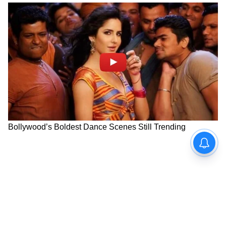
৩. এক বাটি নুন রাখুন: একটা কাঁচের বাটিতে
সামুদ্রিক লবণ ভরে বাথরুমের কোণে রাখুন। নুন
নেগেটিভ এনার্জি শুষে নেয়। ১৫ দিন অন্তর নুন
পাল্টে ফেলুন। পুরনো নুন কমোডে ফ্লাশ করে দিন।
৪. কর্পূর জ্বালান: সপ্তাহে ২ দিন বাথরুমে ১ টুকরো
কর্পূর জ্বালান। ধোঁয়া নেগেটিভ এনার্জি ও জীবাণু
দুটোই তাড়ায়। ঘরে পজিটিভিটি আসে।
৫. লিকুইড মানি প্ল্যান্ট নয়, ফিটকিরি: বাথরুমে
গাছ রাখবেন না। তার বদলে এক টুকরো ফিটকিরি
নেটের ব্যাগে ভরে দরজার পিছনে ঝুলিয়ে দিন।