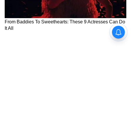
আত্মীয়দের আগমন হতে পারে, সারাদিন
অতিথিদের আতিথেয়তায় কাটবে। লিভারের
রোগীদের এখন তাদের স্বাস্থ্য সম্পর্কে সতর্ক হওয়া
উচিত, তাদের যত তাড়াতাড়ি সম্ভব ওষুধ ছেড়ে
দেওয়া উচিত।
আপনার শুভ রং সাদা। শুভ সংখ্যা ৭২। শুভ দিক
উত্তর দিক। শুভ রত্ন মুনস্টোন।
5
12
Image Credit :
Getty