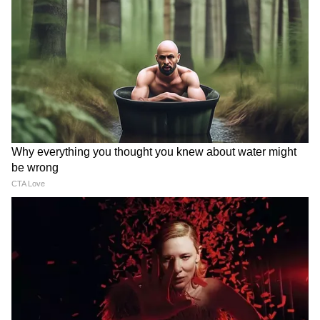
4
12
Image Credit :
Getty
কর্কট–
কর্কট রাশির জাতকদের এই সময়ে তাদের
কর্মজীবনে মনোযোগ দিতে হবে, বেশি কাজ থাকলে
পরিকল্পনা করে কাজ করুন। ব্যবসা সংক্রান্ত সমস্যা
থেকে মুক্তি পেতে লোকেরা আপনাকে সাহায্য
করবে, তাই সবার সঙ্গে সম্প্রীতি বজায় রাখুন।
তরুণদের খুব ভেবেচিন্তে মানুষের সঙ্গে মেলামেশা
করা উচিত, ভুল মানুষের মেলামেশা তাদের
ক্যারিয়ারেও প্রভাব ফেলতে পারে। বাড়িতে পুরানো