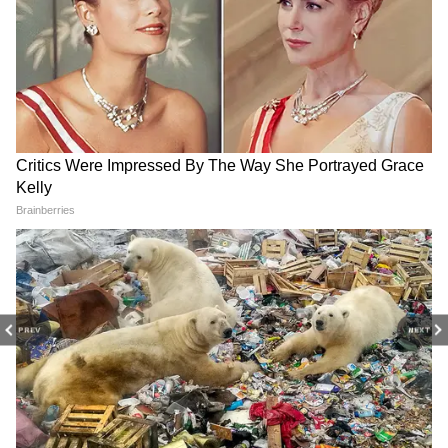
বৃষ রাশির জাতক- জাতিকাদের কর্মক্ষেত্রে বস এবং
উচ্চপদস্থ কর্মকর্তারা আপনাকে বেশি বিশ্বাস
করবেন , তাই আপনার পক্ষ থেকে কোনও ভুল
ঘটতে দেবেন না। যেসব ব্যবসায়ী অনেক পণ্যের
ফ্র্যাঞ্চাইজি করেন বা অনেক ধরনের পণ্য ক্রয়-
বিক্রয় করেন, তাদের এই কাজটি সাবধানে করা
উচিত। তরুণদের দ্বারা করা ভুলগুলি অপমানজনক
হতে পারে, তাই অন্তত ভুলগুলি পুনরাবৃত্তি করার
চেষ্টা করুন। কোনও কিছুতে রাগ করার সময়
নিজের সমস্ত রাগ পরিবারের সদস্যদের ওপর না
তোলা উচিত, যেভাবেই হোক রেগে যাওয়া ঠিক নয়।
PREV
NEXT
খাবারে হালকা ও হজমযোগ্য খাবার খাওয়ার চেষ্টা
করুন, এর সঙ্গে বাইরের খাবার এড়িয়ে চলুন, না
হলে পেট খারাপ হতে পারে।
আপনার শুভ রং সাদা। শুভ সংখ্যা ৪৮। শুভ দিক