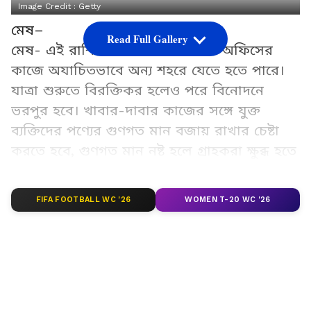
Image Credit :
Getty
মেষ–
Read Full Gallery
মেষ- এই রাশির জাতক জাতিকাদের অফিসের
কাজে অযাচিতভাবে অন্য শহরে যেতে হতে পারে।
যাত্রা শুরুতে বিরক্তিকর হলেও পরে বিনোদনে
ভরপুর হবে। খাবার-দাবার কাজের সঙ্গে যুক্ত
ব্যক্তিদের পণ্যের গুণগত মান বজায় রাখার চেষ্টা
করতে হবে, গুণগত মান নষ্ট হলে গ্রাহকরা ক্ষুব্ধ হতে
পারেন। তরুণদের আত্মবিশ্বাস এবং অতিরিক্ত
আত্মবিশ্বাসের মধ্যে পার্থক্য বুঝতে হবে। অতিরিক্ত
FIFA FOOTBALL WC '26
WOMEN T-20 WC '26
আত্মবিশ্বাসে এসে সে নিজের ক্ষতি করতে পারে।
বাড়ির কাছের মানুষদের সঙ্গে যদি কোনও বিষয়ে
বিবাদ চলছে, তাহলে সেটাকে আর হাওয়া দেবেন
না, বিষয়টি শান্ত করাই সবার জন্য মঙ্গলজনক।
স্বাস্থ্য স্বাভাবিক, খাবারের ক্ষেত্রে শুধু ভারসাম্য