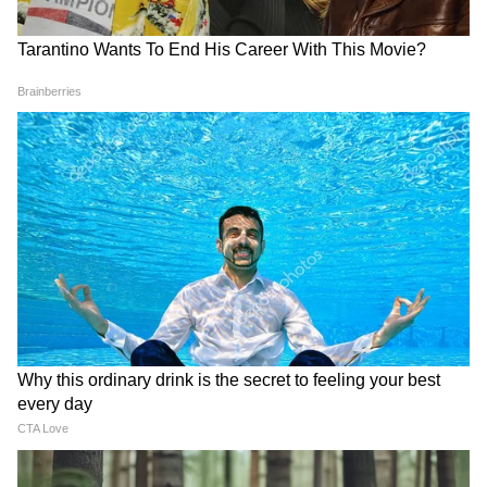
কাটবে। সজ্জা সামগ্রী ক্রয় বা বিক্রয় ব্যবসায়ীদের
জন্যও এটি একটি লাভজনক দিন। তরুণরা আজ
যেভাবেই হোক না কেন, তাদের মনের আনন্দ যেন
কম না হয়, তাদের এই সুখ তাদের কাজ করতে
সাহায্য করবে। সন্তান যদি বিবাহযোগ্য হয়, তবে
তার জন্য একটি সম্পর্ক আসতে পারে, তবে
তাড়াহুড়ো করে এমন কোনও সিদ্ধান্ত নেবেন না,
যার জন্য আপনাকে পরে অনুতপ্ত হতে হবে।
অতিরিক্ত মোবাইল এবং কাজের কারণে অনিদ্রা
হতে পারে, যা অনেক রোগের বিকাশের কারণ হতে
পারে, তাই পর্যাপ্ত ঘুম পান।
আপনার শুভ রং সবুজ। শুভ সংখ্যা ৭৩। শুভ দিক
উত্তর পূর্ব দিক। শুভ রত্ন পান্না।