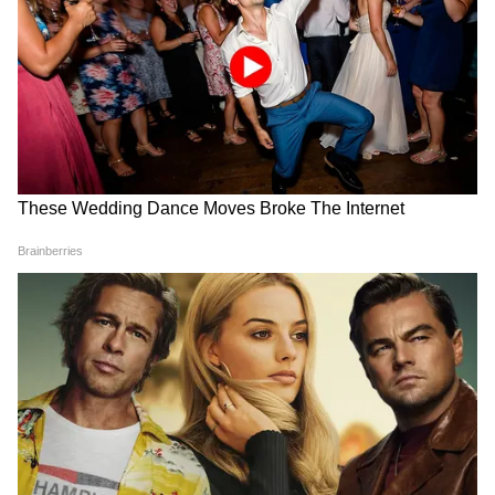
3
12
Image Credit :
Getty
মিথুন–
এই রাশির জাতকরা তাদের ঊর্ধ্বতনদের দ্বারা বোঝা
হতে পারে, যার কারণে পুরো দিনটি ব্যস্ত কাজে