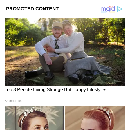
বজায় রাখতে হবে, যাতে ভবিষ্যতে সমস্যা এড়ানো
যায়।
আপনার শুভ রং লাল। শুভ সংখ্যা ৫৭। শুভ দিক
দক্ষিণদিক। শুভ রত্ন লাল প্রবাল।
Add Asianetnews Bangla as a Preferred
Source
2
12
Image Credit :
Getty
বৃষ–