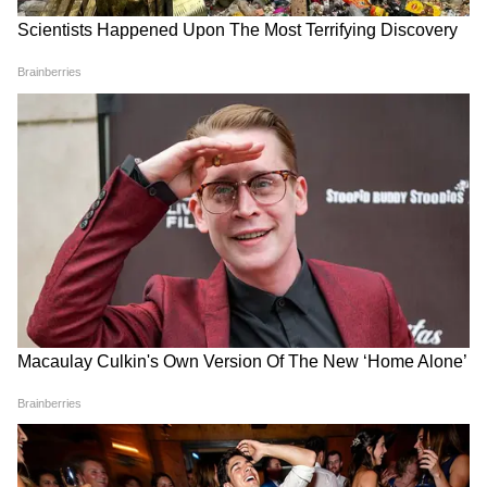
অগ্নিকোণ। শুভ রত্ন প্রবাল।