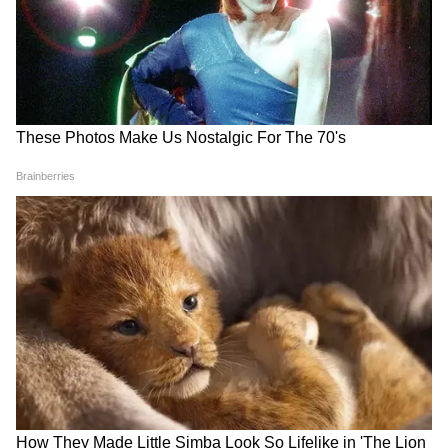
আগে থেকেই স্বাস্থ্যের স্নায়ু সংক্রান্ত সমস্যা ছিল,
তাদের এখন 19 তারিখ থেকে আরও সতর্ক হওয়া
উচিত।
4
12
Image Credit :
Getty
কর্কট রাশি–
কর্কট রাশির জাতক জাতিকারা ক্যারিয়ার সম্পর্কিত
সিদ্ধান্ত নিতে বিভ্রান্ত হতে পারেন, যারা চাকরি
পরিবর্তনের কথা ভাবছেন তাদের কিছু সময়ের জন্য