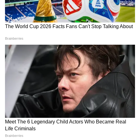
আপনি আরাম পাবেন।
Add Asianetnews Bangla as a Preferred
Source
2
12
Image Credit :
Getty
বৃষ রাশি–
বৃষ রাশির জাতক জাতিকারা কঠিন কাজে তাদের
মহিলা সহকর্মীদের পাশাপাশি বসের সমর্থন পাবেন।