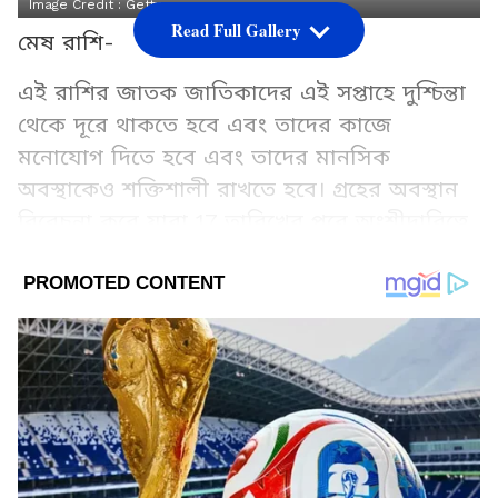
Image Credit :
Getty
Read Full Gallery
মেষ রাশি-
এই রাশির জাতক জাতিকাদের এই সপ্তাহে দুশ্চিন্তা
থেকে দূরে থাকতে হবে এবং তাদের কাজে
মনোযোগ দিতে হবে এবং তাদের মানসিক
অবস্থাকেও শক্তিশালী রাখতে হবে। গ্রহের অবস্থান
বিবেচনা করে যারা 17 তারিখের পরে অংশীদারিত্বে
ব্যবসা করছেন তাদের বিবাদ এড়িয়ে চলা উচিত।
তরুণরা যদি সমস্যায় অস্থির হয় তবে তাদের উচিত
এমন কাজ করা যা তাদের খুশি করে। আপনি
আপনার স্ত্রীর সঙ্গে অপ্রয়োজনীয় কথা না বললে
ভাল হবে, অন্যথায় কোনও কারণ ছাড়াই আপনার
মধ্যে বিরোধ দেখা দিতে পারে। চুল পড়ার মতো
স্বাস্থ্য সমস্যায় আপনি সমস্যায় পড়তে পারেন।
চিকিৎসার জন্য আয়ুর্বেদিক প্রতিকার চেষ্টা করে