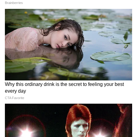
Image Credit :
Getty
মিথুন রাশি–
এই সপ্তাহে সরকারি পদে কর্মরত এই রাশির জাতক
জাতিকাদের জন্য পদোন্নতির পাশাপাশি সুবিধা
পাওয়ার সম্ভাবনা রয়েছে। অর্থনৈতিক দৃষ্টিকোণ
থেকে, এটি ব্যবসায়ীদের জন্য একটি দুর্দান্ত সময়
হতে চলেছে; বড় ব্যবসায়ীদের সহায়তায়, একটি বড়
চুক্তিও করা যেতে পারে। যুবকদের 17 তারিখ থেকে
তাদের মনকে ভারসাম্য রাখতে হবে কারণ তারা
হঠাৎ উত্তেজিত হতে পারে। পরিবারে পিতা ও পিতার
পরিসংখ্যানের স্বাস্থ্যের যত্ন নিন, কারণ তাদের রক্ত ​​
সংক্রান্ত সমস্যা হওয়ার সম্ভাবনা রয়েছে। যাদের