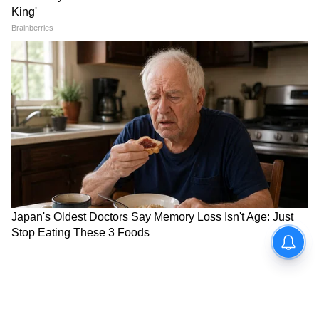
অপেক্ষা করা উচিত। যে ব্যবসায়ীরা পূজার সামগ্রীর
ব্যবসা করেন তাদের ব্যবসার প্রচারে মনোযোগ
দেওয়া উচিত। যুবকদের উচিত একজন প্রবীণের
সান্নিধ্যে চলাফেরা করা, একা থাকার চেয়ে অন্যের
সঙ্গে সময় কাটানো ভাল। আপনি যদি একটি গাড়ি
বাড়িতে আনার পরিকল্পনা করে থাকেন তবে এটি
সফল হতে পারে এবং আপনি জমি কেনার জন্যও
অর্থ ব্যয় করতে পারেন। স্বাস্থ্যের দৃষ্টিকোণ থেকে,
আপনি এই সপ্তাহে রোগ সম্পর্কে চিন্তিত থাকবেন,
কিছু স্বাস্থ্য সম্পর্কিত সমস্যা বা অন্য কোনও সমস্যা
থাকবে।
5
12