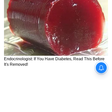
। শুভ দিক উত্তর পশ্চিম দিক ।
5
12
Image Credit :
Getty
সিংহ– বন্ধুর পাশে দাঁড়াতে না পারায় মনে দুঃখের
ছায়া। চোখের সমস্যায় ভোগান্তির যোগ রয়েছে।
উচ্চ শিক্ষিতদের জন্য ভাল খবর বা যোগাযোগ
আসতে পারে। কর্মচারীকে নিয়ে একটু নাজেহাল
হতে পারেন। দাম্পত্য জীবন সুখকর হলেও ক্লেশ