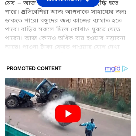
মেষ – আজ অতিরিক্ত পরিশ্রমে রাগ বৃদ্ধি হতে
পারে। প্রতিবেশিরা আজ আপনাকে সাহায্যের জন্য
ডাকতে পারে। বন্ধুদের জন্য কাজের ব্যাঘাত হতে
পারে। বাড়ির সকলে মিলে কোথাও ঘুরতে যেতে
পারেন। আজ কোনও অধিক ব্যয় হওয়ার সম্ভাবনা
আছে। পাওনা টাকা ফেরত পাওয়ার যোগ দেখা
যাচ্ছে। অপরকে আজ বিশ্বাস করতে পারেন। অভাব
অনটনের যোগ রয়েছে। সম্মান প্রতিপত্তি বাড়তে
পারে। চেষ্টা না করলে ব্যবসায় কোনও সফলতা
পাবেন না।
আপনার শুভ রং লাল । শুভ দিক দক্ষিণ দিক ।শুভ
নম্বর -৯৩ শুভ পাথার লাল প্রবাল ।
Add Asianetnews Bangla as a Preferred
Source