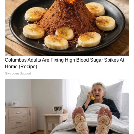
চর্চার ক্ষেত্রে সময়টা খুব উপযুক্ত। মহিলাদের জন্য
চাকুরীর শুভ সময়। সকালের দিকে ব্যবসায় লাভের
পরিমাণ বাড়তে পারে। আজ সারাদিন আত্মীয়দের
সঙ্গে খুব বুঝে কথা বলবেন। আত্মসংযমী না হতে
পারলে সমস্যা হতে পারে। থিয়েটারের সঙ্গে যুক্ত
ব্যক্তিদের ভাল সময়। ছোট কাউকে সাহায্য করতে
হতে পারে। বিপদের আশঙ্কা রয়েছে, সাবধানে
যাতায়াত করুন।
শুভ দিক উত্তর পূর্ব দিক । শুভ রং সবুজ , আপনার
শুভ পাথার পান্না । শুভ নম্বর ৯২ ।
4
12