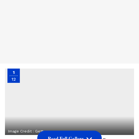
1
12
Image Credit :
Getty
Read Full Gallery