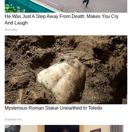
2
12
Image Credit :
Getty
বৃষ– সামাজিক কোনও কাজ করার উদ্যোগ নিতে
পারেন। খেলাধুলোয় সুনাম ও প্রতিপত্তি বৃদ্ধি পেতে
পারে। দম্পত্য কলহের আশঙ্কা রয়েছে। অংশীদারী
ব্যবসায় অংশ না বাড়ানোই ভালো। সন্তানদের জন্য
অর্থ ব্যয় হতে পারে। আজ ব্যবসায় অন্যকে বিশ্বাস
করে ঠকতে হতে পারে। শরীরের ক্ষমতা অনুযায়ী
কাজ করুন। সংসারে ঝামেলা থাকলেও পরিবেশ