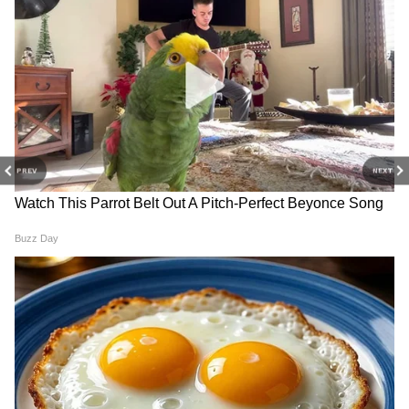
আয়ত্তে থাকবে। নতুন কোনও কাজের যোগাযোগ
হতে পারে। দাঁতের যন্ত্রণা বৃদ্ধি থেকে সাবধান থাকুন।
আজ অতিরিক্ত তর্ক বিপদে ফেলতে পারে।
আপনার শুভ দিক অগ্নিকোণ । শুভ রং সাদা । শুভ
পাথর সাদা প্রবাল । আপনার শুভ নম্বর । ৮২
PREV
NEXT