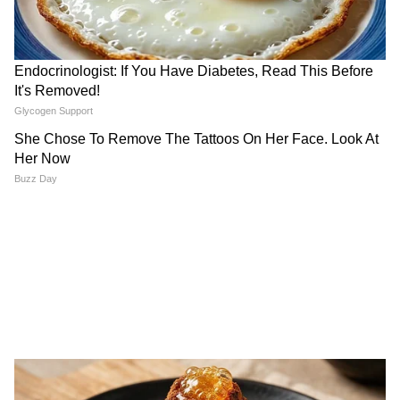
3
12
Image Credit :
Getty
মিথুন– নিজের বুদ্ধির অপপ্রয়োগ না করলে
সফলতা লাভ করতে পারবেন না। কর্মক্ষেত্রে আজ
আপনাকে প্রচুর হিংসার মুখে পড়তে হবে। বিজ্ঞান