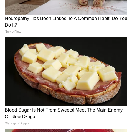
Image Credit :
Getty
কর্কট– আজ কোনও কারণে ব্যবসায় চাপ বৃদ্ধি হতে
পারে। আজ পরিশ্রম হবে প্রচুর। তৃতীয় জনের জন্য
স্বামী-স্ত্রীর মধ্যে অশান্তি হতে পারে। প্রতিবেশীর
আপনার উপর প্রকোপ থাকবে। প্রেমের ব্যপারে চাপ
বৃদ্ধি হতে পারে। নিজের কোনও ভুলের জন্য বাড়িতে
অশান্তি বাড়তে পারে। আজ ব্যবসার কাজে দূরে
যেতে হতে পারে। একাধিক কাজের জন্য আলোচনা
হতে পারে। পারিবারিক ছোট খাটো সমস্যা থাকলে
কেটে যাবে। সহকর্মীর সঙ্গে বিবাদের যোগ রয়েছে।
গুরুজনদের সঙ্গে সম্পর্কের উন্নতি হতে পারে।
শুভ রং সাদা । শুভ নম্বর । ৬১ শুভ পাথার মুনস্টোন