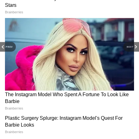
Ajker Rashifal: Check today's rashifal in
Bangali for your zodiac signs. Know your daily
Horoscope (দৈনিক রাশিফল) in Bangla , Weekly
সোম প্রদোষের শুভ সময় ৩রা এপ্রিল
rashifal (সাপ্তাহিক রাশিফল) yearly rashifal at
Asianet news Bangla.
PREV
NEXT
ত্রয়োদশী তিথি শুরু হয় ৩ এপ্রিল সকাল ৬.২৫
মিনিটে
ত্রয়োদশী তিথি শেষ হবে ৪ঠা এপ্রিল সকাল ৮.০৬
মিনিটে
সোম প্রদোষ পূজার সময়: