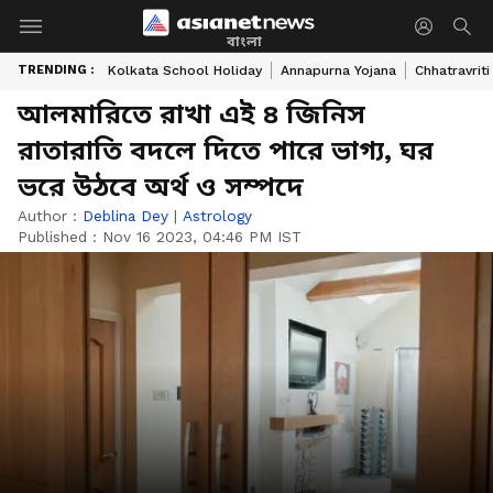
বাংলা
TRENDING :
Kolkata School Holiday
Annapurna Yojana
Chhatravriti
আলমারিতে রাখা এই ৪ জিনিস
রাতারাতি বদলে দিতে পারে ভাগ্য, ঘর
ভরে উঠবে অর্থ ও সম্পদে
Author :
Deblina Dey
|
Astrology
Published :
Nov 16 2023, 04:46 PM IST