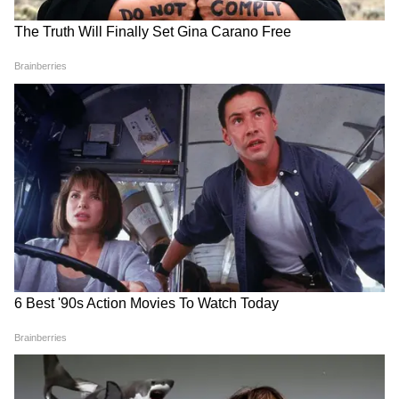
যায়। জ্যোতিষশাস্ত্র অনুসারে, হলুদ চাল খিলানে
রাখা যেতে পারে, এটি ঘরে ধন, সমৃদ্ধি এবং সুখ
RECOMMENDED STORIES
নিয়ে আসে।
আরও খবর পেতে চোখ রাখুন আমাদের
চ্যানেলের লিঙ্কে-
Ajker Rashifal: আজ
মানি প্ল্যান্ট আছে কিন্তু টাকা
কর্মকর্তারা আপনার কাজে খুশি
আসছে না? বাস্তু মতে এই ২টি
হতে পারেন! দেখে নিন কী বলছে
দিকেই রাখুন
আপনার রাশিফল