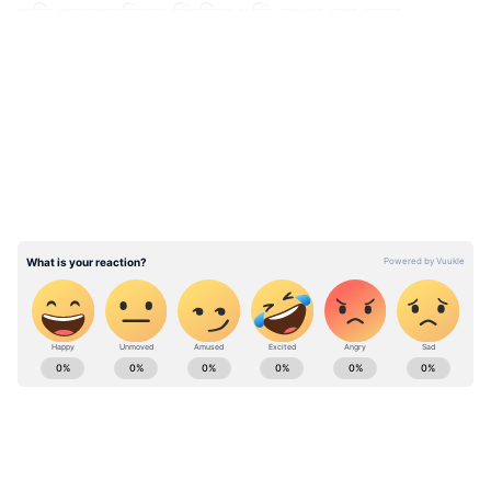
যদি আলমারিতে জিনিসগুলি রাখা হয় তবে
আলমারি আপনার প্রতিটি ইচ্ছা পূরণ করতে পারে।
LATEST VIDEOS
বাস্তুমতে এই জিনিসগুলি আলমারিতে রাখুন-
ABOUT THE AUTHOR
Deblina Dey
DD
দেবলীনা দত্ত এশিয়ানেট নিউজ বাংলার সিনিয়র কপি এডিটর
হিসেবে কাজ করেন। বঙ্গ দর্পণ থেকে চাকরি জীবন শুরু, তারপর
আনন্দবাজার পত্রিকায় ফ্রিল্যান্সিং করা। এরপর বাংলা লাইভের
কপিরাইটার হিসেবে সাফল্যের সঙ্গে কাজ করেন। ২০১৯ সাল