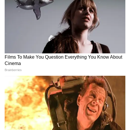
Sun Transit 2026: অশ্লেষা
Ajker Rashifal: আজ দিনটি
থেকে মঘা নক্ষত্রে সরছে সূর্য, এই
ভালো যাবে! দেখে নিন কী বলছে
৫ রাশি হবে মালামাল, পকেটে
আপনার রাশিফল
আসবে টাকা
LATEST VIDEOS
Annapurna Bhandar Payment |
প্রতিমাসে কত তারিখে ঢুকবে অন্নপূর্ণার ৩
হাজার টাকা?
কীভাবে অন্নপূর্ণা ভাণ্ডার নিয়ে কারা ছড়াচ্ছে
বিভ্রান্তি? | Suvendu Adhikari on
Annapurna Yojana