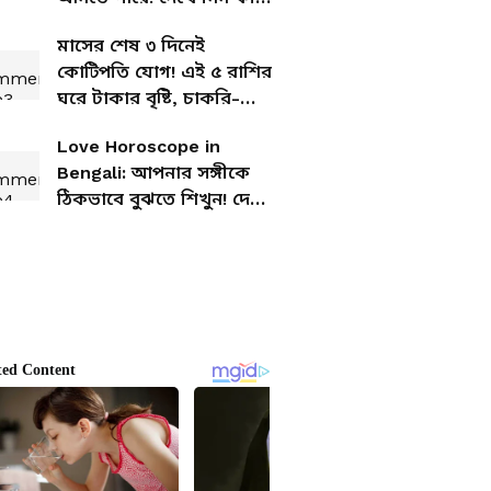
বলছে আপনার রাশিফল
মাসের শেষ ৩ দিনেই
কোটিপতি যোগ! এই ৫ রাশির
ঘরে টাকার বৃষ্টি, চাকরি-
ব্যবসায় বাম্পার লাভ
Love Horoscope in
Bengali: আপনার সঙ্গীকে
ঠিকভাবে বুঝতে শিখুন! দেখে
নিন আপনার আজকের
প্রেমের রাশিফল