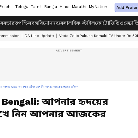
Prabha
Telugu
Tamil
Bangla
Hindi
Marathi
MyNation
Add Prefer
খবর
ভারত
পশ্চিমবঙ্গ
বিনোদন
ব্যবসা
লাইফ স্টাইল
ফোটো
ভিডিও
জ্যোত
Commission
DA Hike Update
Veda Zelio Yakuza Komaki EV Under Rs 50
হৃদয়ের কথা শোনা উচিত! দেখে নিন আপনার আজকের প্রেমের রাশিফল
 Bengali: আপনার হৃদয়ের
দেখে নিন আপনার আজকের