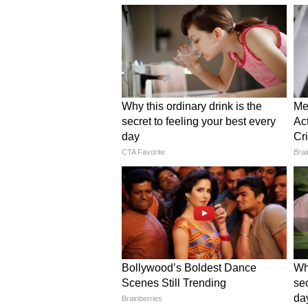
আপনাকে পরে অনুতপ্ত হতে হবে।
সিংহ:
শান্তি বজায় রাখতে চাইলে ভেবেচিন
পারে। যাইহোক, এটি খুব কমই ঘট
সঙ্গীর সঙ্গে কথা বলার জন্য আপনা
দেবেন না, যদি আপনি করেন তবে আ
কন্যা:
এই পরিস্থিতির সুবিধা নিন এবং আপনা
আপনার সঙ্গী সম্পর্কে নতুন কিছু 
সম্পর্কের সমস্যা এবং বিভ্রান্তিকর
আপনার কাছে একটি বড় বিস্ময় হি
বিস্ময়।
তুলা: