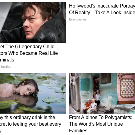
্তে কথা বলুন। ছোটখাটো ঝগড়াও মারাত্মক রূপ নিতে
ে। আজ নীরবতা পালন করাই উত্তম হবে। আজ আপনার
কে খুব ধৈর্য ধরতে হবে। এটিতে খুব বেশি মনোযোগ
পনি জীবনে ভাল কিছু মিস করবেন।
র সঙ্গীর সঙ্গে প্রেমের সঙ্গে দিনটি কাটান। আপনি
শিখতে পারেন। আজ নতুন তথ্যের কারণে আপনি
 সমস্যাগুলি সমাধান করতে পারেন। এই নতুন তথ্যটি
সাবে আসতে পারে, তবে এটি একটি আনন্দদায়ক