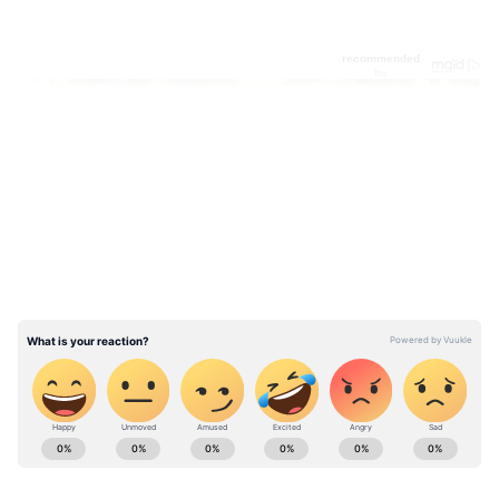
LATEST VIDEOS
Astrology News (জ্যোতিষ সংবাদ): Get Latest
Astrology Tips in Bengali, Kundali Matching,
Palm Reading, Numerology, Tarrot cards &