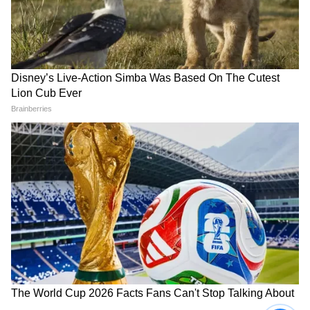
মকর (Capricorn Today Horoscope):
মকর রাশির জাতকদের আজ কর্মক্ষেত্রে
ঊর্ধ্বতনদের সঙ্গে মতভেদ হতে পারে। তবে বিবাহিত
জীবন হবে বেশ সাদামাটা। আজ বিকেলের পরে
হঠাৎ কোনও অতিথি আপনার বাড়িতে আসতে
পারেন। হঠাৎ অতিথির আগমনের কারণে আপনার
খরচ বাড়তে পারে। সেজন্য সাবধান।
কুম্ভ (Aquarius Today Horoscope):
কুম্ভ রাশির জাতকদের জন্য আজকের দিনটি শুভ