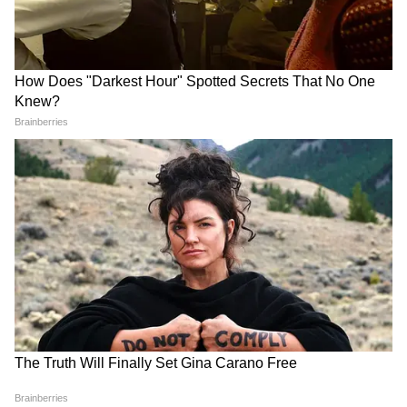
আজ তুলা রাশির জাতকদের মনে পদ ও কর্তৃত্বের
উচ্চাকাঙ্ক্ষা জাগবে। এর পাশাপাশি, আজ সমস্যার
সমাধান খুঁজে না পাওয়ার কারণে আপনি
মানসিকভাবেও বিপর্যস্ত থাকবেন। দূর-দূরান্তে
ভ্রমণের প্রসঙ্গ পিছিয়ে যেতে পারে। আজ আপনি
আপনার ব্যবসা নিয়ে একটু চিন্তিত হতে পারেন।
বৃশ্চিক (Scorpio Today Horoscope):
বৃশ্চিক রাশির জাতক জাতিকারা আজ বিশেষ কিছু
করার জন্য তাড়াহুড়া করতে চলেছেন।
চাকরিজীবীদের আজ অফিসারদের সঙ্গে ভালো
সম্পর্ক থাকবে। আজ, যে কোনও সরকারি প্রতিষ্ঠান