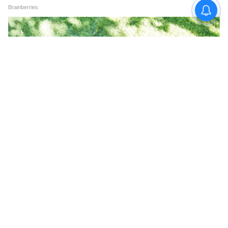
ফল হবে। আজ আপনি একটি যানবাহন বা জমি
কেনার পরিকল্পনা করতে পারেন। শুধু তাই নয়,
আজ আপনার জন্য স্থান পরিবর্তনের একটি সুখকর
কাকতালীয় ঘটনাও ঘটতে পারে। আজ আপনি
নিজের জন্য এবং বাড়ির জন্য কিছু দরকারী জিনিস
কিনতে পারেন।
মীন (Pisces Today Horoscope):
আজ মীন রাশির জাতক জাতিকারা তাদের
সন্তানের সমস্যায় বেশি সময় কাটাতে চলেছেন।
যাইহোক, আজ আপনি যে কোনও প্রতিযোগিতায়
জিততে পারেন। বিশেষ কিছু অর্জনের পর আপনার
মন খুব খুশি হবে। তবে আজ অসুস্থতার কারণে
আপনার অর্থ ব্যয় হতে পারে।