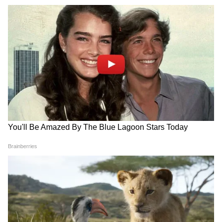
থেকে সুবিধা পাওয়ার প্রেক্ষাপট তৈরি হবে
ভবিষ্যতে। আপনাকে আপাতত হতাশাবাদী চিন্তা
এড়াতে পরামর্শ দেওয়া হচ্ছে। সন্ধ্যায় কোনও ভালো
খবর পেতে পারেন।
ধনু (Sagittarius Today Horoscope):
অর্থনৈতিক ক্ষেত্রে ধনু রাশির জাতকদের জন্য
আজকের দিনটি খুব ভালো হতে চলেছে। আজ
আপনি আশ্চর্যজনকভাবে আপনার আটকে থাকা
টাকা পাবেন। এতে করে আজ ধর্ম ও আধ্যাত্মিকতার
প্রতি আপনার বিশ্বাস বাড়বে। দৈনন্দিন কাজে
গাফিলতি করবেন না, অতীতের প্রেক্ষাপটে গবেষণা
করলে উপকার হবে। আপনার তারকা আজ একটি
নতুন পরিচিতি নিয়ে উঠবে।