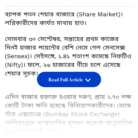
ব্যাপক পতন শেয়ার বাজারে (Share Market)।
লগ্নিকারীদের কার্যত মাথায় হাত।
সোমবার ৩০ সেপ্টেম্বর, সপ্তাহের প্রথম কাজের
দিনই হাজার পয়েন্টের বেশি নেমে গেল সেনসেক্স
(Sensex)। সেইসঙ্গে, ১.৪১ শতাংশ কমেছে নিফটিও
(Nifty)। ফলে, ২৬ হাজারের নীচে চলে এসেছে
শেয়ার সূচক।
Read Full Article
এদিন বাজার রক্তাক্ত হওয়ার দরুণ, প্রায় ২.৭৩ লক্ষ
কোটি টাকা ক্ষতি হয়েছে বিনিয়োগকারীদের। বোম্বে
স্টক এক্সচেঞ্জে (Bombay Stock Exchange)
তালিকাভুক্ত সংস্থাগুলির মূলধন কমেছে আনুমানিক
৪৫০ লক্ষ কোটি টাকা।