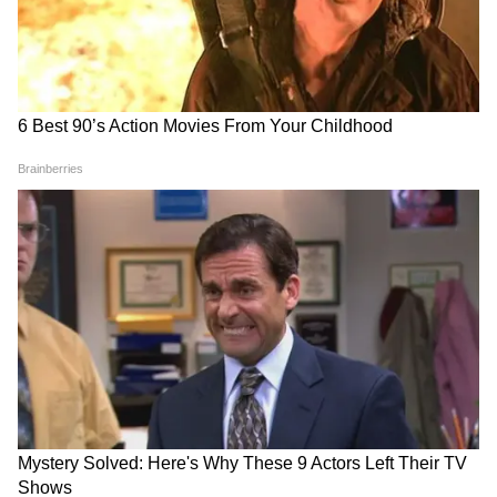
RECOMMENDED STORIES
সবমিলিয়ে, বলা যেতে পারে শেয়ার বাজারে রেকর্ড
পতন।
আরও খবরের জন্য চোখ রাখুন এশিয়ানেট
নিউজ বাংলার হোয়াটসঅ্যাপ চ্যানেলে, ক্লিক
করুন এখানে।
Petrol Price 1950: ৭৬ বছর
Food Delivery App: বাজারে
আগে ১ লিটার পেট্রোলের দাম
এবার নতুন প্লেয়ারদের এন্ট্রি!
কত ছিল? শুনলে চমকে উঠবেন!
কমতে পারে খাবারের দাম?
বাড়ছে বিকল্প