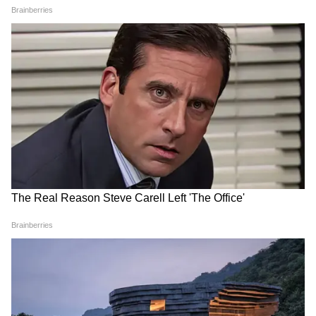
RAC যাত্রীদের জন্য বদলে গেল
LPG Gas: চাপ বাড়তে চলেছে
নিয়ম! এবার বাধ্যতামূলক
মধ্যবিত্তের পকেটে, সিলিন্ডার প্রতি
বেডরোল-কম্বল, জানাল রেল
বাড়তে পারে ১৮ টাকা
LATEST VIDEOS
Annapurna Bhandar New Update |
অগস্টের কত তারিখ থেকে ঢুকবে অন্নপূর্ণার
টাকা?
Uttarpara: নবগ্রাম পঞ্চায়েতে ঢুকেই যা
দেখলেন বিধায়ক দীপাঞ্জন! চরম বচসা |
Dipanjan Chakraborty