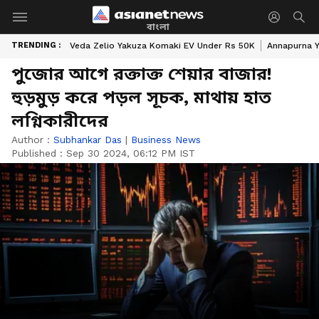
বাংলা
TRENDING :
Veda Zelio Yakuza Komaki EV Under Rs 50K
Annapurna Y
পুজোর আগে রক্তাক্ত শেয়ার বাজার!
হুড়মুড় করে পড়ল সূচক, মাথায় হাত
লগ্নিকারীদের
Author :
Subhankar Das
|
Business News
Published :
Sep 30 2024, 06:12 PM IST