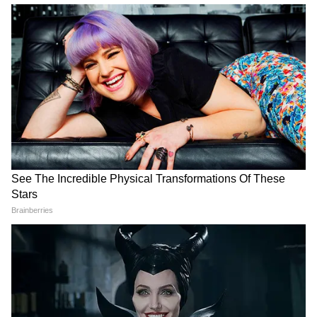
পূর্বে বিদ্যমান স্বাস্থ্য অবস্থা: কিছু পরিবারের
সদস্যদের ডায়াবেটিস বা উচ্চ রক্তচাপের মতো
প্রাক-বিদ্যমান স্বাস্থ্যগত অবস্থা থাকতে পারে।
নিশ্চিত করুন যে পরিকল্পনাটি অপেক্ষার
সময়কালের পরে এই জাতীয় শর্তগুলির জন্য
কভারেজ সরবরাহ করে।
লাইফস্টাইল ফ্যাক্টর: যদি আপনার বা পরিবারের
কোনো সদস্যের এমন একটি জীবনধারা থাকে যা
অসুস্থতার ঝুঁকি বাড়াতে পারে (যেমন একটি বসে
থাকা চাকরি বা স্ট্রেস-সম্পর্কিত অভ্যাস), তাহলে
একটি উচ্চতর বীমার সাথে ব্যাপক কভারেজ বেছে
নেওয়ার পরামর্শ দেওয়া হয়।