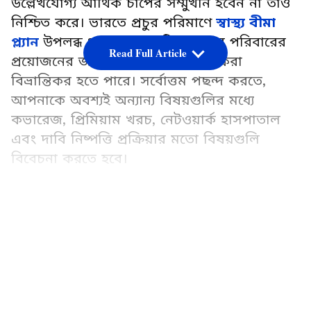
উল্লেখযোগ্য আর্থিক চাপের সম্মুখীন হবেন না তাও
নিশ্চিত করে। ভারতে প্রচুর পরিমাণে
স্বাস্থ্য বীমা
প্ল্যান
উপলব্ধ থাকায়, কোনটি আপনার পরিবারের
Read Full Article
প্রয়োজনের জন্য উপযুক্ত তা নির্ধারণ করা
বিভ্রান্তিকর হতে পারে। সর্বোত্তম পছন্দ করতে,
আপনাকে অবশ্যই অন্যান্য বিষয়গুলির মধ্যে
কভারেজ, প্রিমিয়াম খরচ, নেটওয়ার্ক হাসপাতাল
এবং দাবি নিষ্পত্তি প্রক্রিয়ার মতো বিষয়গুলি
বিবেচনা করতে হবে।
Add Asianetnews Bangla as a Preferred
Source
LATEST VIDEOS
এই নিবন্ধে, আমরা আপনাকে আপনার পরিবারের
জন্য একটি স্বাস্থ্য বীমা পরিকল্পনা নির্বাচন করার
সময় মনে রাখতে প্রয়োজনীয় বিষয়গুলির মধ্য
দিয়ে চলে যাব।