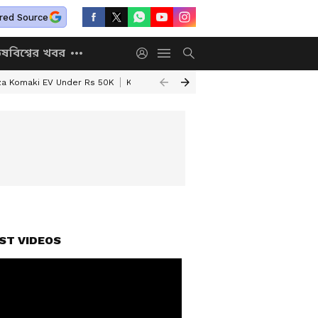
red Source
িষ
বিশ্বের খবর
za Komaki EV Under Rs 50K
Kolkata Weather Update
West Bengal Wea
ST VIDEOS