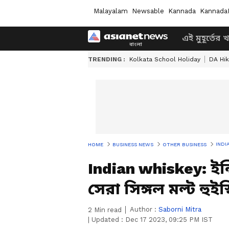
Malayalam
Newsable
Kannada
Kannada
এই মুহূর্তের 
TRENDING :
Kolkata School Holiday
DA Hi
INDIAN 
HOME
BUSINESS NEWS
OTHER BUSINESS
Indian whiskey: ইন্দ্র
সেরা সিঙ্গল মল্ট হুইস
Author :
Saborni Mitra
2
Min read
|
Updated :
Dec 17 2023, 09:25 PM IST