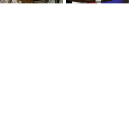
FOLLOW U
 Use
Privacy Policy
CSAM Policy
Complaint Redressal - Website
Complianc
nologies Private Limited (Formerly known as Asianet News Media & Entertainment 