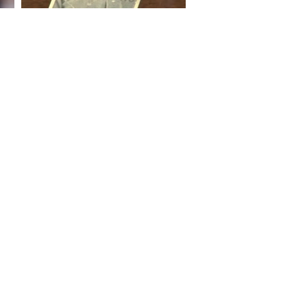
S ON
e Report Digital
Investors
Private Limited) | All Rights Reserved