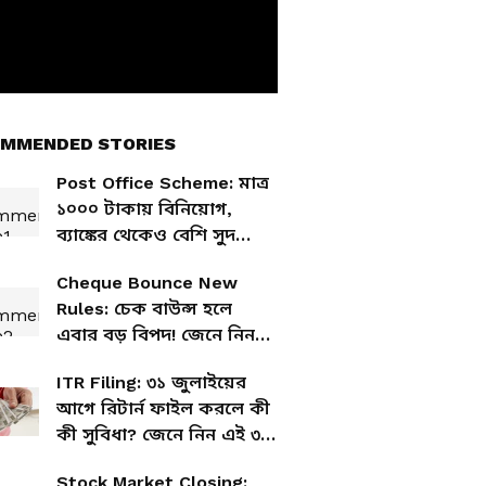
MMENDED STORIES
Post Office Scheme: মাত্র
১০০০ টাকায় বিনিয়োগ,
ব্যাঙ্কের থেকেও বেশি সুদ
দিচ্ছে পোস্ট অফিসের এই
Cheque Bounce New
স্কিম?
Rules: চেক বাউন্স হলে
এবার বড় বিপদ! জেনে নিন
নতুন নিয়মকানুন
ITR Filing: ৩১ জুলাইয়ের
আগে রিটার্ন ফাইল করলে কী
কী সুবিধা? জেনে নিন এই ৩টি
জরুরি বিষয়
Stock Market Closing: