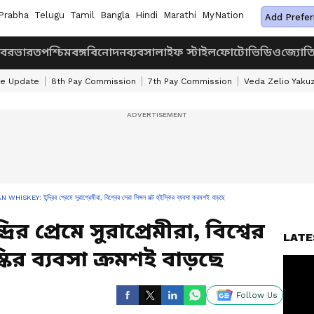
Prabha
Telugu
Tamil
Bangla
Hindi
Marathi
MyNation
Add Prefer
খবর
ভারত
পশ্চিমবঙ্গ
বিনোদন
ব্যবসা
লাইফ স্টাইল
ফোটো
ভিডিও
জ্যোত
ke Update
8th Pay Commission
7th Pay Commission
Veda Zelio Yaku
WHISKEY: ইন্দ্রির প্রেমে সুরাপ্রেমীরা, বিশ্বের সেরা সিঙ্গল মল্ট হুইস্কির ব্যবসা ক্রমশই বাড়ছে
ির প্রেমে সুরাপ্রেমীরা, বিশ্বের
LATE
্কির ব্যবসা ক্রমশই বাড়ছে
Follow Us