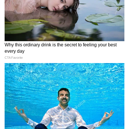
RECOMMENDED STORIES
Amazon Great Freedom
Smartphone Deals: সেল শুরু
Sale 2026: শুরু হয়ে গেল মেগা
Amazon-এ! Samsung থেকে
‘অ্যামাজন গ্রেট ফ্রিডম সেল
Xiaomi, প্রিমিয়াম ফোনে বাম্পার
২০২৬’, একাধিক দুর্দান্ত ডিল এবং
ছাড়
এআই-চালিত শপিং