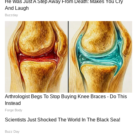
Related Articles
Iraq: সাংসদের বাড়ি থেকে উদ্ধার ৫৭ মিলিয়ন ডলার,
২৭ কেজি খাঁটি সোনা, মিলল সোনার অন্তর্বাসও
Gold Silver Price: সোনা-রুপোর দামে ধস, ৩৬০০০
টাকা কমেছে সোনার দর! এখন কি বিনিয়োগ করবেন?
3
9