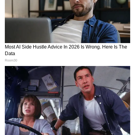
Image Credit :
Getty
আজ আমেদাবাদে সোনার দাম-
২২ ক্যারেট - প্রতি ১ গ্রামে ১৩,৪৮০
২৪ ক্যারেট- প্রতি ১ গ্রামে ১৪,৭০৫
আজ কেরলে সোনার দাম-
২২ ক্যারেট - প্রতি ১ গ্রামে ১৩,৪৭৫
২৪ ক্যারেট- প্রতি ১ গ্রামে ১৪,৭০০
6