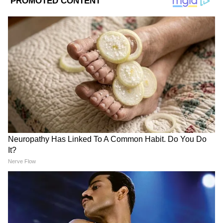
Image Credit :
Getty
আজ কলকাতায় সোনার দাম-
২২ ক্যারেট - প্রতি ১ গ্রামে ১৩,৪৭৫
২৪ ক্যারেট- প্রতি ১ গ্রামে ১৪,৭০০
আজ চণ্ডীগড় সোনার দাম-
২২ ক্যারেট - প্রতি ১ গ্রামে ১৩,৪৯০
২৪ ক্যারেট- প্রতি ১ গ্রামে ১৪,৭১৫
আজ ভাদোদরা সোনার দাম-