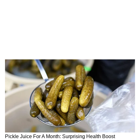
Image Credit :
Asianet News
আজ চেন্নাই-এ সোনার দাম-
২২ ক্যারেট - প্রতি ১ গ্রামে ১৩,৭০০
২৪ ক্যারেট- প্রতি ১ গ্রামে ১৪,৯৫৬
আজ মুম্বই-এ সোনার দাম-
২২ ক্যারেট - প্রতি ১ গ্রামে ১৩,৪৭৫
২৪ ক্যারেট- প্রতি ১ গ্রামে ১৪,৭০০
4
9