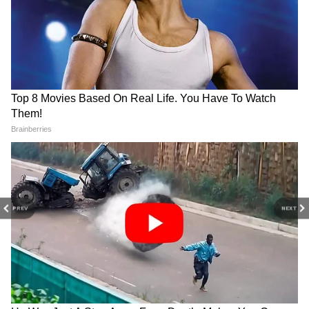
২২ ক্যারেট - প্রতি ১ গ্রামে ১৩,৪৮০
২৪ ক্যারেট- প্রতি ১ গ্রামে ১৪,৭০৫
PREV
NEXT