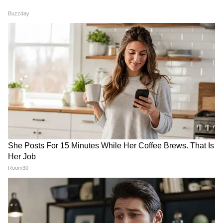
Image Credit :
Getty
আজ দিল্লিতে সোনার দাম-
২২ ক্যারেট - প্রতি ১ গ্রামে ১৩,৪৯০
২৪ ক্যারেট- প্রতি ১ গ্রামে ১৪,৭১৫
আজ বেঙ্গালুরু সোনার দাম-
২২ ক্যারেট - প্রতি ১ গ্রামে ১৩,৪৭৫
২৪ ক্যারেট- প্রতি ১ গ্রামে ১৪,৭০০
5
9