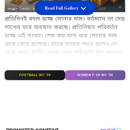
Read Full Gallery
Image Credit :
AI
প্রতিদিনই বদল হচ্ছে সোনার দাম। বর্তমানে তা দেড়
লাখের ঘরে অবস্থান করছে। প্রতিনিয়ত পরিবর্তন
হচ্ছে এই সংখ্যা। শেষ কয় মাস ধরে সোনার দাম
ক্রমে বেড়ে চলেছে। মাঝে দামের পতন হলেও সে
অর্থে পতন হয়নি। আজ ফের পরিবর্তন হল সোনার
দাম। গত কালের থেকে বেশ খানিকটা বেড়ে গেল
দাম। এক ঝলকে দেখে নিন কোন শহরে কত দাম
FOOTBALL WC '26
WOMEN T-20 WC '26
এই সোনার।
Add Asianetnews Bangla as a Preferred
Source
2
9