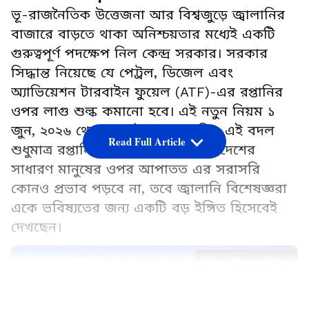
ভূ-রাজনৈতিক উত্তেজনা আর বিশ্বজুড়ে জ্বালানির
বাজারে বাড়তে থাকা অনিশ্চয়তার মধ্যেই একটি
গুরুত্বপূর্ণ পদক্ষেপ নিল কেন্দ্র সরকার। সরকার
সিদ্ধান্ত নিয়েছে যে পেট্রল, ডিজেল এবং
অ্যাভিয়েশন টারবাইন ফুয়েল (ATF)-এর রপ্তানির
ওপর লাগু শুল্ক কমানো হবে। এই নতুন নিয়ম ১
জুন, ২০২৬ থেকে কার্যকর হবে। যদিও এই বদল
Read Full Article
শুধুমাত্র রপ্তানির ক্ষেত্রে প্রযোজ্য এবং দেশের
সাধারণ মানুষের ওপর আপাতত এর সরাসরি
কোনও প্রভাব পড়বে না, তবে জ্বালানি বিশেষজ্ঞরা
একে ভবিষ্যতের জন্য একটি বড় ইঙ্গিত হিসেবেই
দেখছেন।
Add Asianetnews Bangla as a Preferred
Source
LATEST VIDEOS