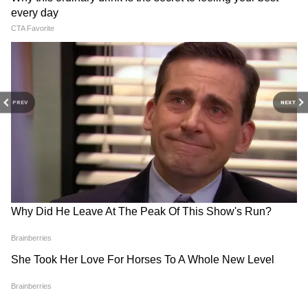
DOWNLOAD APP
PREV
NEXT
RECOMMENDED STORIES
Related Articles
সারা দেশের মধ্যে পেট্রল খরচে সেরা গোয়া! লিটারের
হিসাবে আপনার রাজ্য কত নম্বরে? জানলে চমকে
যাবেন
২০৪৭ সালের লক্ষ্যে ইলেকট্রনিক্স, রাসায়নিক ও
জ্বালানি রপ্তানিতে জোর, নয়া দিশায় ভারত
Salary Account vs Saving
New Financial Rules: আগামী
Account: স্যালারি নাকি
১ জুন থেকে বদলে যাচ্ছে এই
সেভিংস? জানুন ব্যাঙ্কের কোন
নিয়মগুলি, আপনার পকেটে টান