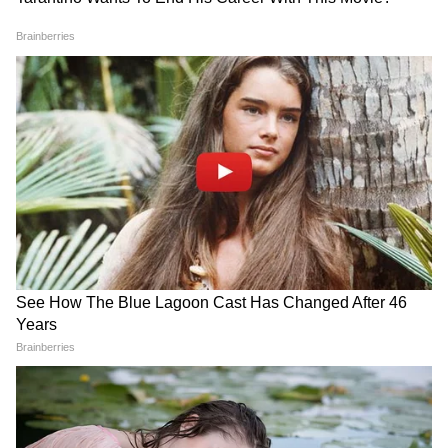
দিতে চাইছে, তেমনই অন্যদিকে দেশের ভেতরে
জ্বালানির পর্যাপ্ত জোগানও নিশ্চিত রাখতে চাইছে।
এখন সবার নজর পশ্চিম এশিয়ার ঘটনাপ্রবাহ এবং
আগামী ১৫ দিন পরের পর্যালোচনার দিকে। যদি
আন্তর্জাতিক উত্তেজনা বাড়ে, তাহলে জ্বালানির
বাজারে নতুন করে অস্থিরতা এবং ভারতের কর
নীতিতে আরও পরিবর্তন দেখা যেতে পারে।
আপাতত স্বস্তি থাকলেও, আগামী সপ্তাহগুলোতে
পরিস্থিতি কোন দিকে মোড় নেয়, সেটাই এখন
সবচেয়ে বড় প্রশ্ন।