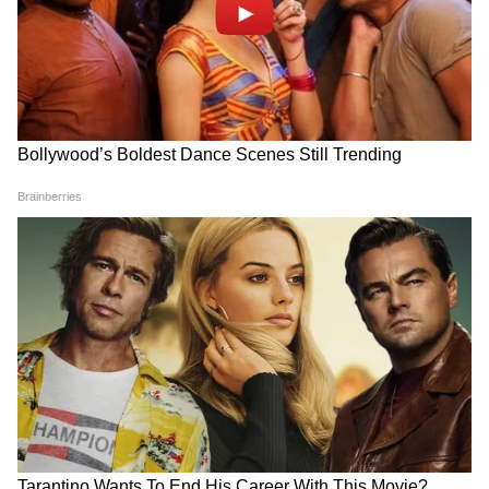
সরকারের বর্তমান নীতি অনুযায়ী, পেট্রোলিয়াম
পণ্যের রপ্তানি শুল্ক প্রতি ১৫ দিন অন্তর পর্যালোচনা
করা হয়। এই সময়ে অপরিশোধিত তেল, পেট্রল,
ডিজেল এবং ATF-এর গড় আন্তর্জাতিক দাম
বিশ্লেষণ করা হয়। সেই বিশ্লেষণের ভিত্তিতেই
সিদ্ধান্ত নেওয়া হয় যে শুল্ক বাড়ানো হবে, কমানো
হবে, নাকি একই রাখা হবে। এই ব্যবস্থার ফলে
সরকার বদলাতে থাকা বিশ্ব পরিস্থিতির সঙ্গে সঙ্গে
দ্রুত সিদ্ধান্ত নিতে পারে।
সবার নজর পশ্চিম এশিয়ার পরিস্থিতির দিকে
জ্বালানি বাজারের বিশেষজ্ঞরা মনে করছেন, এটা
শুধুমাত্র করের হারে একটা বদল নয়, বরং এর
একটা কৌশলগত বার্তাও রয়েছে। সরকার একদিকে
যেমন তেল শোধনাগারগুলোকে রপ্তানির সুযোগ