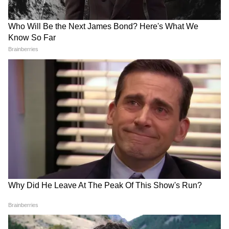
টাকা?
কম্পিউটার, ইলেকট্রিক্যাল, ইনফরমেশন
টেকনোলজি (আইটি), এবং ইন্সট্রুমেন্টেশন-এর
Uttarpara: নবগ্রাম পঞ্চায়েতে ঢুকেই যা
মতো শাখাগুলির প্রার্থীরা যোগ্য। ইলেকট্রনিক্স বা
দেখলেন বিধায়ক দীপাঞ্জন! চরম বচসা |
কম্পিউটার সায়েন্সে এমএসসি ডিগ্রিধারী প্রার্থীরাও
Dipanjan Chakraborty
যোগ্য। সংশ্লিষ্ট বিষয়ে এমটেক ডিগ্রিধারী প্রার্থীরাও
আবেদন করতে পারবেন।