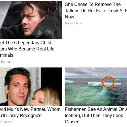
না। সংক্ষিপ্ত তালিকাভুক্ত প্রার্থীদের একটি এসএসবি
রপর যোগ্য প্রার্থীদের একটি ডাক্তারি পরীক্ষা করা
 প্রস্তুত করা হবে। এই তালিকায় থাকা প্রার্থীদেরই
 আবেদন করবেন
w.joinindiannavy.gov.in-এ যান।
লিঙ্কটি দেখা যাবে।
মস্ত প্রয়োজনীয় তথ্য পূরণ করতে হবে।
েণির মার্কশিটের বিবরণও পূরণ করতে হবে।
ুলি জমা দিন।
 প্রিন্টআউট নিন।