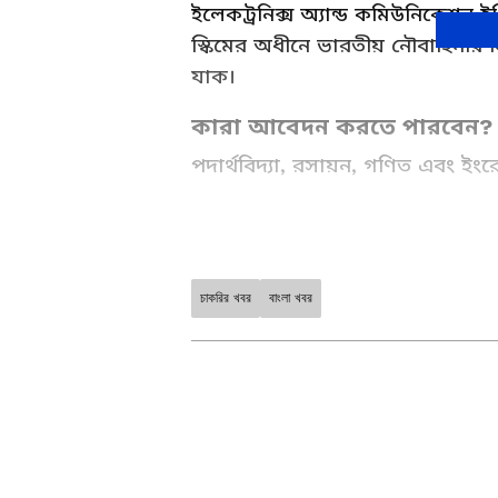
ইলেকট্রনিক্স অ্যান্ড কমিউনিকেশন ইঞ্
স্কিমের অধীনে ভারতীয় নৌবাহিনীর নি
যাক।
কারা আবেদন করতে পারবেন?
পদার্থবিদ্যা, রসায়ন, গণিত এবং ইংরেজ
চাকরির খবর
বাংলা খবর
Career News (কেরিয়ারের খবর): 
updated about Latest Employ
Job News , Banking jobs and a
ABOUT THE AUTHOR
Deblina Dey
DD
দেবলীনা দত্ত এশিয়ানেট নিউজ বাংলা
Related Articles