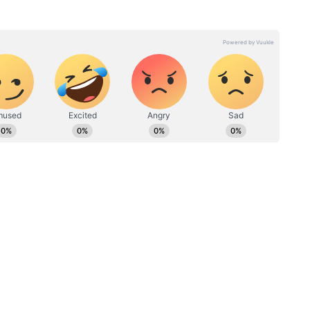
কায় ফ্রিল্যান্সিং করা। এরপর বাংলা লাইভের কপিরাইটার হিসেবে
 থেকে এশিয়ানেট নিউজ বাংলার সঙ্গে যুক্ত।
মেইলে যোগাযোগ করা যেতে পারে।
ে
Job News: বেনারস হিন্দু
ানুন
বিশ্ববিদ্যালয়ে একাধিক পদে কর্মী
বে
নিয়োগ, কীভাবে আবেদন
জানাবেন?
 শ্রেণি উত্তীর্ণ।
ছাত্রছাত্রীরা।
াডেট এন্ট্রি জানুয়ারি ২০২৭ নিয়োগের জন্য
্থীদের ভারতীয় নৌবাহিনীর অফিসিয়াল ওয়েবসাইট,
েতে হবে, যেখানে তারা কয়েকটি সহজ ধাপ অনুসরণ
?
্যাডেট প্রবেশ প্রকল্পের অধীনে, প্রার্থীদের কোনো