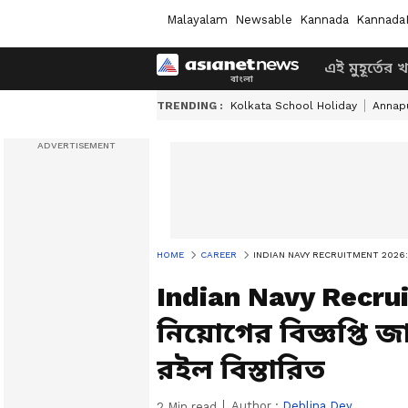
Malayalam
Newsable
Kannada
Kannada
এই মুহূর্তের 
TRENDING :
Kolkata School Holiday
Annapu
HOME
CAREER
INDIAN NAVY RECRUITMENT 2026: নৌবাহিনীতে 
Indian Navy Recru
নিয়োগের বিজ্ঞপ্তি 
রইল বিস্তারিত
Author :
Deblina Dey
2
Min read