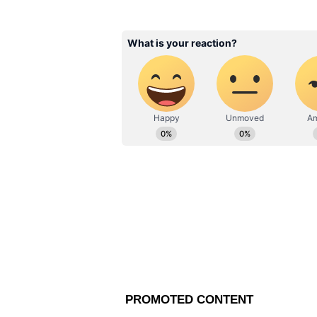
জীবন শুরু, তারপর আনন্দবাজার পত্রি
সাফল্যের সঙ্গে কাজ করেন। ২০১৯ সাল
deblina.dey@asianetnews.in-এই 
Job News: রিজার্ভ ব্যাঙ্ক
চাকরিতে দারুণ সুযোগ, জ
আবেদনের শেষ তারিখ ক
কমপক্ষে ৫০% নম্বর নিয়ে দশম বা দ্বাদশ
JEE (Main) পরীক্ষায় অংশগ্রহণকারী 
কোথায় আবেদন করবেন?
ভারতীয় নৌবাহিনী ১০+২ (বি.টেক) ক্য
আবেদনপত্র গ্রহণ শুরু করেছে। প্রার
www.joinindiannavy.gov.in-এ য
করে আবেদন করতে পারবেন।
নির্বাচন কীভাবে পরিচালিত হবে
ভারতীয় নৌবাহিনীতে ১০+২ (বি.টেক) ক