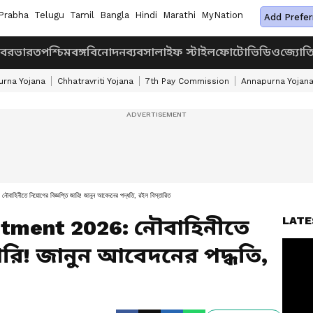
Prabha
Telugu
Tamil
Bangla
Hindi
Marathi
MyNation
Add Prefer
খবর
ভারত
পশ্চিমবঙ্গ
বিনোদন
ব্যবসা
লাইফ স্টাইল
ফোটো
ভিডিও
জ্যোত
rna Yojana
Chhatravriti Yojana
7th Pay Commission
Annapurna Yojan
নিয়োগের বিজ্ঞপ্তি জারি! জানুন আবেদনের পদ্ধতি, রইল বিস্তারিত
LATE
itment 2026: নৌবাহিনীতে
জারি! জানুন আবেদনের পদ্ধতি,