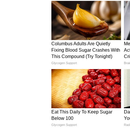
লিখিত পরীক্ষায় অংশগ্রহণ করতে হবে 
(SSB) সাক্ষাৎকারে অংশ নিতে হবে। এ
হবে, যার ভিত্তিতে একটি মেধা তালিকা
নির্বাচিত করা হবে।
ভারতীয় নৌবাহিনীতে কীভাবে
প্রথমে, অফিসিয়াল ওয়েবসাইট, ww
হোমপেজে 'অনলাইন ই-অ্যাপ্লিকেশন' 
একটি ফর্ম আসবে, যেখানে আপনাকে স
আপনাকে আপনার দশম বা দ্বাদশ শ্র
এর পরে, JPG/TIFF ফরম্যাটে নথিগ
সবশেষে, ফর্মটি জমা দিন এবং একটি