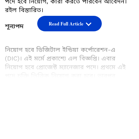
পদে হবে নিয়োগ, কারা করতে পারবেন আবেদন।
রইল বিস্তারিত।
Read Full Article
শূন্যপদ
নিয়োগ হবে ডিজিটাল ইন্ডিয়া কর্পোরেশন-এ
(DIC)। এই মর্মে প্রকাশ্যে এল বিজ্ঞপ্তি। এবার
নিয়োগ হবে প্রোজেক্ট ম্যানেজার পদে। প্রথমে এই
পদে চুক্তি ভিত্তিক নিয়োগ করা হবে। তারপর
কাজের অনুসারে বাড়বে কাজের মেয়াদ। এই পদে
নিয়োগ হবে মাত্র ২ জন। এই কাজে আগ্রহী হলে
LATEST VIDEOS
দেরি না করে দ্রুত করে নিন আবেদন।