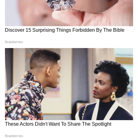
LATEST VIDEOS
Annapurna Bhandar Payment |
প্রতিমাসে কত তারিখে ঢুকবে অন্নপূর্ণার ৩
হাজার টাকা?
কীভাবে অন্নপূর্ণা ভাণ্ডার নিয়ে কারা ছড়াচ্ছে
বিভ্রান্তি? | Suvendu Adhikari on
Annapurna Yojana