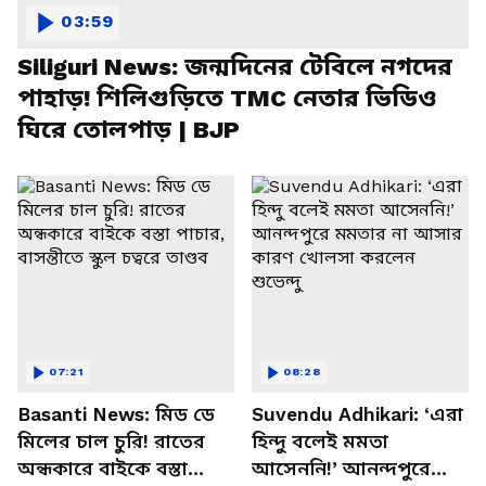
03:59
Siliguri News: জন্মদিনের টেবিলে নগদের
পাহাড়! শিলিগুড়িতে TMC নেতার ভিডিও
ঘিরে তোলপাড় | BJP
07:21
08:28
Basanti News: মিড ডে
Suvendu Adhikari: ‘এরা
মিলের চাল চুরি! রাতের
হিন্দু বলেই মমতা
অন্ধকারে বাইকে বস্তা
আসেননি!’ আনন্দপুরে