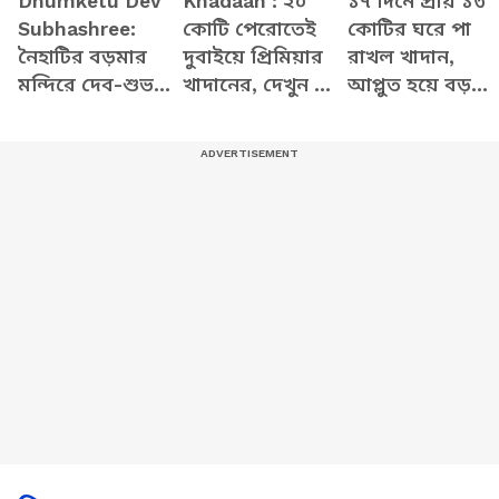
Dhumketu Dev
Khadaan : ২০
১৭ দিনে প্রায় ১৩
Subhashree:
কোটি পেরোতেই
কোটির ঘরে পা
নৈহাটির বড়মার
দুবাইয়ে প্রিমিয়ার
রাখল খাদান,
মন্দিরে দেব-শুভশ্রী,
খাদানের, দেখুন কী
আপ্লুত হয়ে বড়
ধূমকেতু নিয়ে কী
বলছেন দেব-যীশুরা
ঘোষণা করলেন
মানত এই জুটির?
দেব