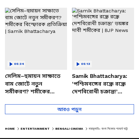
পাচার, বাসন্তীতে স্কুল
মমতার না আসার কারণ
চত্বরে তাণ্ডব
খোলসা করলেন শুভেন্দু
05:34
05:13
সেলিম–হুমায়ন সাক্ষাতে
Samik Bhattacharya:
বাম জোটে নতুন
‘পশ্চিমবঙ্গের রন্ধ্রে রন্ধ্রে
সমীকরণ? শমীকের
দেশবিরোধী চক্রান্ত!’
বিস্ফোরক প্রতিক্রিয়া |
ভয়ঙ্কর দাবী শমীকের |
Samik Bhattacharya
BJP News
আরও পড়ুন
HOME
ENTERTAINMENT
BENGALI CINEMA
মায়াকুমারি- বাংলা সিনেমার শতবর্ষে অরিন্দম শীলের দেওায়া ট্রিবিউট, ১৯৪০-এর প্রেক্ষাপটের এক কাহিনি