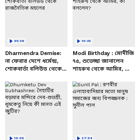
05:36
10:33
Dharmendra Demise:
Modi Birthday : মোদীজি
না ফেরার দেশে ধর্মেন্দ্র,
৭৫, শুভেচ্ছা জানালেন
শোকবার্তা বলিউড থেকে
শাহরুখ থেকে আমির, কী
রাজনৈতিক মহলের
বললেন?
10:05
27:04