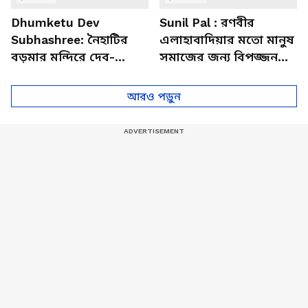
Dhumketu Dev
Sunil Pal : রণবীর
Subhashree: নৈহাটির
এলাহাবাদিয়ার মতো মানুষ
বড়মার মন্দিরে দেব-
সমাজের জন্য বিপজ্জনক :
শুভশ্রী, ধূমকেতু নিয়ে কী
সুনীল পাল
মানত এই জুটির?
আরও পড়ুন