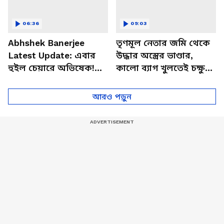
06:36
09:03
Abhshek Banerjee
তৃণমূল নেতার জমি থেকে
Latest Update: এবার
উদ্ধার অস্ত্রের ভাণ্ডার,
হুইল চেয়ারে অভিষেক!
কালো ব্যাগ খুলতেই চক্ষু
হাসপাতালে ছুটে এসে
চড়কগাছ
অভিষেককে নিয়ে কোথায়
আরও পড়ুন
গেলেন মমতা?