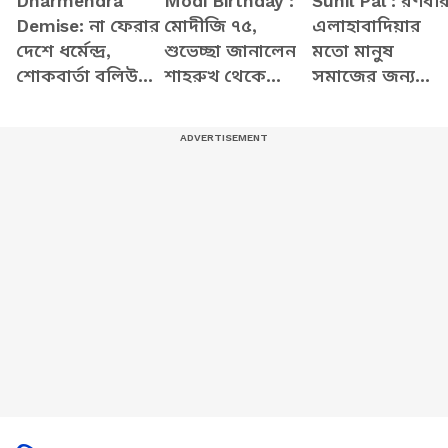
Dharmendra
Modi Birthday :
Sunil Pal : রণবী
Demise: না ফেরার
মোদীজি ৭৫,
এলাহাবাদিয়ার
দেশে ধর্মেন্দ্র,
শুভেচ্ছা জানালেন
মতো মানুষ
শোকবার্তা বলিউড
শাহরুখ থেকে
সমাজের জন্য
থেকে রাজনৈতিক
আমির, কী
বিপজ্জনক : সুনী
মহলের
বললেন?
পাল