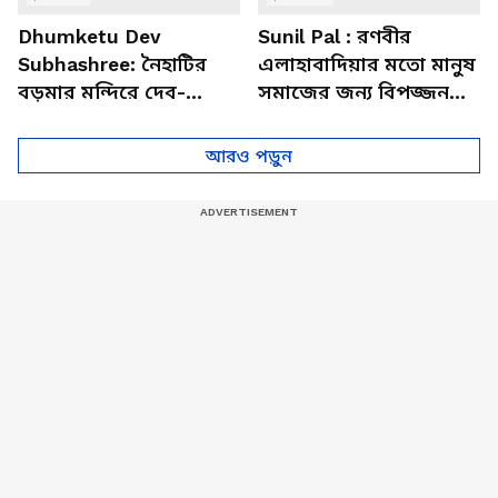
Dhumketu Dev
Sunil Pal : রণবীর
Subhashree: নৈহাটির
এলাহাবাদিয়ার মতো মানুষ
বড়মার মন্দিরে দেব-
সমাজের জন্য বিপজ্জনক :
শুভশ্রী, ধূমকেতু নিয়ে কী
সুনীল পাল
মানত এই জুটির?
আরও পড়ুন