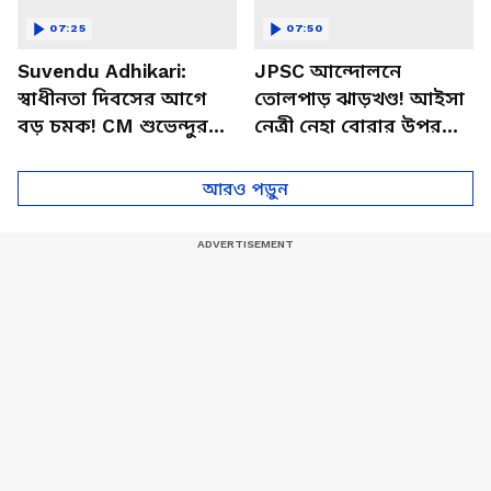
07:25
07:50
Suvendu Adhikari:
JPSC আন্দোলনে
স্বাধীনতা দিবসের আগে
তোলপাড় ঝাড়খণ্ড! আইসা
বড় চমক! CM শুভেন্দুর
নেত্রী নেহা বোরার উপর
এই কথাতেই যা হল…
কালি হামলা, আটক
অভিযুক্ত
আরও পড়ুন