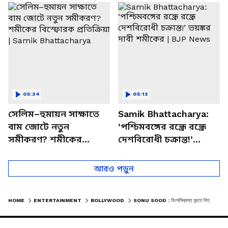
চত্বরে তাণ্ডব
খোলসা করলেন শুভেন্দু
05:34
05:13
সেলিম–হুমায়ন সাক্ষাতে
Samik Bhattacharya:
বাম জোটে নতুন
‘পশ্চিমবঙ্গের রন্ধ্রে রন্ধ্রে
সমীকরণ? শমীকের
দেশবিরোধী চক্রান্ত!’
বিস্ফোরক প্রতিক্রিয়া |
ভয়ঙ্কর দাবী শমীকের |
Samik Bhattacharya
BJP News
আরও পড়ুন
HOME
ENTERTAINMENT
BOLLYWOOD
SONU SOOD : হিংসাবিধ্বস্ত নুহতে বিশ্ববিদ্যালয় গড়ার ডাক অভিনেতা সোনু সুদের