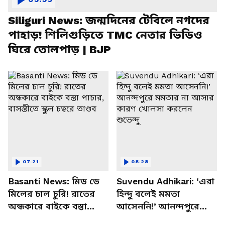
Siliguri News: জন্মদিনের টেবিলে নগদের
পাহাড়! শিলিগুড়িতে TMC নেতার ভিডিও
ঘিরে তোলপাড় | BJP
07:21
08:28
Basanti News: মিড ডে
Suvendu Adhikari: ‘এরা
মিলের চাল চুরি! রাতের
হিন্দু বলেই মমতা
অন্ধকারে বাইকে বস্তা
আসেননি!’ আনন্দপুরে
পাচার, বাসন্তীতে স্কুল
মমতার না আসার কারণ