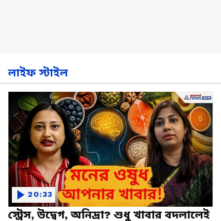
লাইফ স্টাইল
20:33
স্ট্রেস, উদ্বেগ, অনিদ্রা? শুধু খাবার বদলালেই