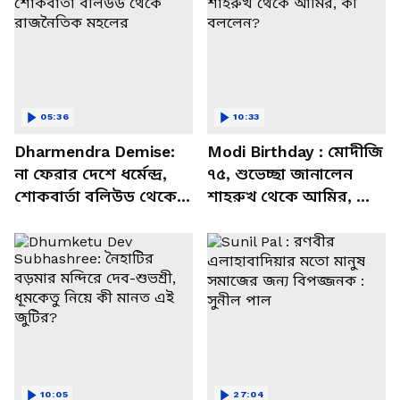
05:36
10:33
Dharmendra Demise:
Modi Birthday : মোদীজি
না ফেরার দেশে ধর্মেন্দ্র,
৭৫, শুভেচ্ছা জানালেন
শোকবার্তা বলিউড থেকে
শাহরুখ থেকে আমির, কী
রাজনৈতিক মহলের
বললেন?
10:05
27:04