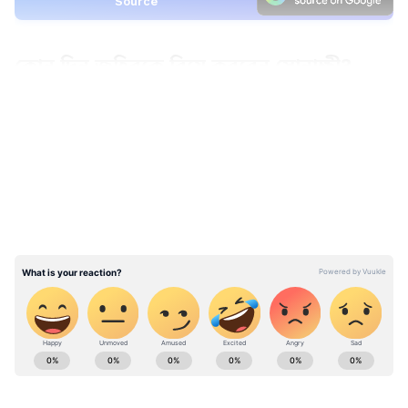
Source
কোন দিন জহিরকে বিয়ে করবেন সোনাক্ষী?
LATEST VIDEOS
সোনাক্ষী সিনহা তার জীবনের একটি নতুন অধ্যায়
শুরু করার জন্য প্রস্তুতি নিচ্ছেন, ইন্ডিয়া টুডে-এর
প্রতিবেদনে বলা হয়েছে, ২৩ জুন মুম্বাইয়ে তার
দীর্ঘদিনের প্রেমিক জহির ইকবালকে বিয়ে করতে
চলেছেন অভিনেত্রী। এই দম্পতি সর্বদা তাদের
সম্পর্ককে খুব গোপন রেখেছেন তবে তাদের প্রকাশ্য
উপস্থিতি এবং সোশ্যাল মিডিয়া পোস্টগুলি তাদের
প্রেমের গল্প বলছে। জানিয়ে রাখি, সালমান খানের
একটি পার্টিতে জহির ও সোনাক্ষীর দেখা হয়েছিল।
Bollywood News (বলিউড নিউজ): Stay updated
প্রথমে তারা বন্ধু হন এবং তারপর একে অপরের
with latest Bollywood celebrity news in
প্রেমে পড়েন।
bangali covering bollywood movies, trailers,