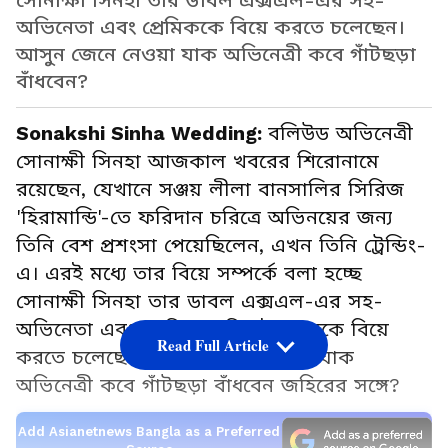
সোনাক্ষী সিনহা তার ডাবল এক্সএল-এর সহ-
অভিনেতা এবং প্রেমিককে বিয়ে করতে চলেছেন।
আসুন জেনে নেওয়া যাক অভিনেত্রী কবে গাঁটছড়া
বাঁধবেন?
Sonakshi Sinha Wedding:
বলিউড অভিনেত্রী
সোনাক্ষী সিনহা আজকাল খবরের শিরোনামে
রয়েছেন, যেখানে সঞ্জয় লীলা বানসালির সিরিজ
'হিরামান্ডি'-তে ফরিদান চরিত্রে অভিনয়ের জন্য
তিনি বেশ প্রশংসা পেয়েছিলেন, এখন তিনি ট্রেন্ডিং-
এ। এরই মধ্যে তার বিয়ে সম্পর্কে বলা হচ্ছে
সোনাক্ষী সিনহা তার ডাবল এক্সএল-এর সহ-
অভিনেতা এবং প্রেমিক জহির ইকবালকে বিয়ে
Read Full Article
করতে চলেছেন। আসুন জেনে নেওয়া যাক
অভিনেত্রী কবে গাঁটছড়া বাঁধবেন জহিরের সঙ্গে?
Add Asianetnews Bangla as a Preferred