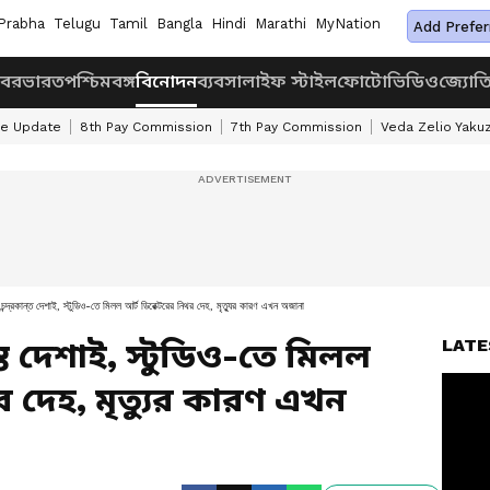
Prabha
Telugu
Tamil
Bangla
Hindi
Marathi
MyNation
Add Prefer
খবর
ভারত
পশ্চিমবঙ্গ
বিনোদন
ব্যবসা
লাইফ স্টাইল
ফোটো
ভিডিও
জ্যোত
ke Update
8th Pay Commission
7th Pay Commission
Veda Zelio Yaku
 চন্দ্রকান্ত দেশাই, স্টুডিও-তে মিলল আর্ট ডিরেক্টরের নিথর দেহ, মৃত্যুর কারণ এখন অজানা
LATE
ন্ত দেশাই, স্টুডিও-তে মিলল
র দেহ, মৃত্যুর কারণ এখন