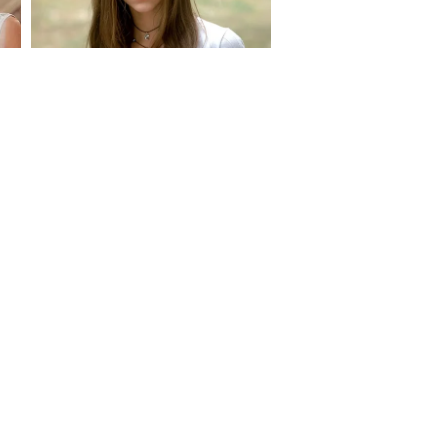
S ON
e Report Digital
Investors