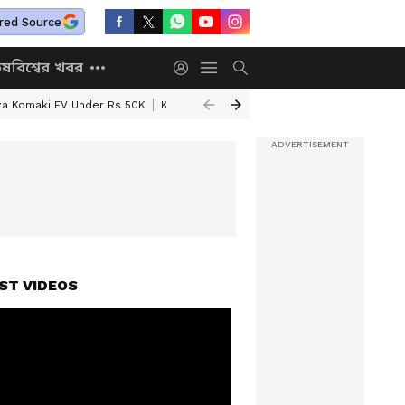
red Source
িষ
বিশ্বের খবর
za Komaki EV Under Rs 50K
Kolkata Weather Update
West Bengal Wea
ST VIDEOS