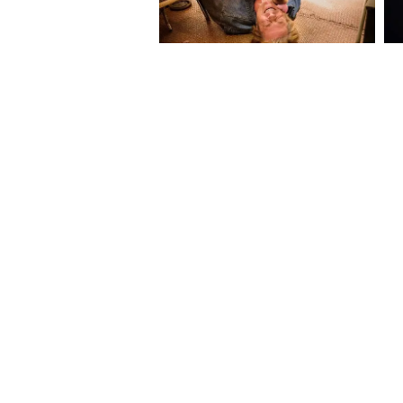
About Website
Terms Of