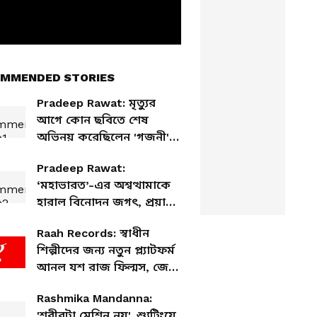
MMENDED STORIES
Pradeep Rawat: মৃত্যুর
আগে কোন ছবিতে শেষ
অভিনয় করেছিলেন 'গজনী'
প্রদীপ রাওয়াত
Pradeep Rawat:
‘মহাভারত’-এর অশ্বত্থামাকে
হারাল বিনোদন জগৎ, প্রয়াত
প্রদীপ রাওয়াত
Raah Records: স্বাধীন
শিল্পীদের জন্য নতুন প্ল্যাটফর্ম
আনল যশ রাজ ফিল্মস, জেনে
নিন বিস্তারিত
Rashmika Mandanna:
'শরীরটা মেশিন নয়', শ্যুটিংয়ে