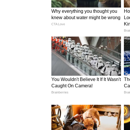
প্রকাশ্যে এল কাবুলিওয়ালা ছবির ফা
আসছেন মিঠুন
নিজের কথা ভেবেই তৈরি করেছিলেন
জোহর