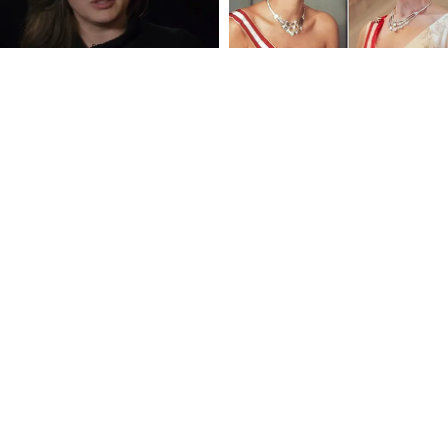
FOLLOW U
 Use
Privacy Policy
CSAM Policy
Complaint Redressal - Website
Complianc