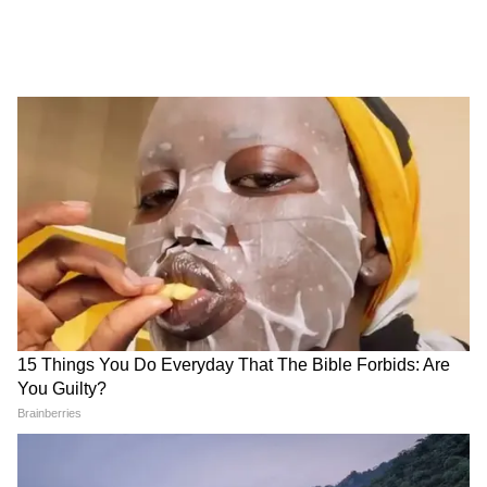
আক্রমণ কুণালের, দেখুন কী বলছেন |
Kunal on Annapurna
আরও খবরের আপডেট পেতে চোখ রাখুন
আমাদের হোয়াটসঅ্যাপ চ্যানেলে, ক্লিক করুন
এখানে।