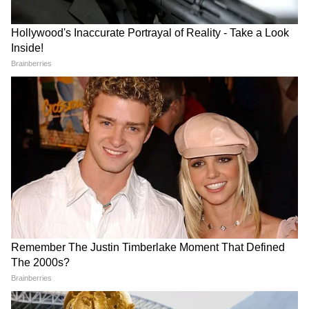
রজনীকান্তের Jailer 2 ছবি থেকে
Shamita Shetty: 'বিয়ে করে কী
বাদ পড়লেন শাহরুখ? কিং
এমন করেছেন?' বয়স-বিয়ে নিয়ে
খানের জায়গায় আসছেন কে?
ট্রোলের সপাটে জবাব দিলেন
শিল্পার বোন
Zubeen Garg Case: জুবিন গর্গ
Anik Dutta: অনীক দত্তর প্রয়াণে
মামলায় গতি, ৭ অভিযুক্তে
শোকপ্রকাশ জিতের, 'সিনেমা
বিরুদ্ধে চার্জশিট, ৮ জুন থেকে
জগতের ক্ষতি,' বার্তা অগ্নিমিত্রার
হবে মূল বিচার