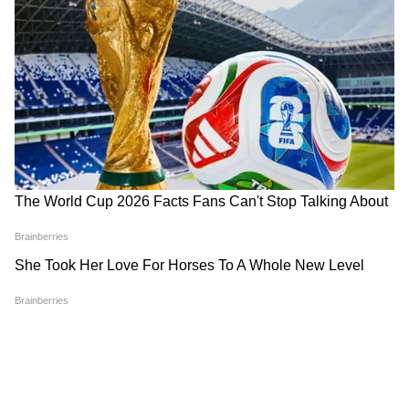
আসন্ন 'ফাইটার' (Fighter) ছবিটি পরিচালনা
করেছেন সিদ্ধার্থ আনন্দ, যিনি এর আগে হৃতিক-
অভিনীত 'ওয়ার' এবং 'ব্যাং ব্যাং' সিনেমাটি
পরিচালনা করেছিলেন। ছবিটি ২০২৪ সালের ২৫
জানুয়ারী মুক্তি পেতে চলেছে।
LATEST VIDEOS
Dilip Ghosh: 'কেউ তৃণমূলীদের দলে নিলে
সে সাসপেন্ড হবে', বিজেপি নেতাদের কড়া
বার্তা দিলীপের
অন্নপূর্ণা যোজনা নিয়ে প্রশ্ন তুলে শুভেন্দুকে