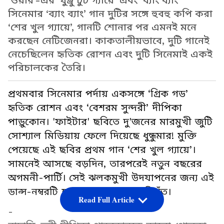
'ওয়ার'-এর 'ঘুঙ্রু টুট গ্যায়ে' এবং ‘ব্যাং ব্যাং’
সিনেমার ‘ব্যাং ব্যাং’ গান দুটির সঙ্গে হুবহু কপি করা
‘শের খুল গ্যায়ে’, গানটি শোনার পর এমনই মনে
করছেন নেটিজেনরা। কাকতালীয়ভাবে, দুটি গানেই
নেচেছিলেন হৃতিক রোশন এবং দুটি সিনেমাই একই
পরিচালকের তৈরি।
প্রথমবার সিনেমার পর্দায় একসঙ্গে ‘গ্রিক গড’
হৃতিক রোশন এবং ‘বেশরম সুন্দরী’ দীপিকা
পাড়ুকোন। 'ফাইটার' ছবিতে দু'জনের মারমুখী জুটি
সোশ্যাল মিডিয়ায় ফেলে দিয়েছে ধুন্ধুমার! মুক্তি
পেয়েছে এই ছবির প্রথম গান ‘শের খুল গ্যায়ে’।
সামনেই আসছে বড়দিন, তারপরেই নতুন বছরের
অগমনী-পার্টি। সেই ঝলকমুখী উদযাপনের জন্য এই
ডান্স-নম্বরটি হতে পারে এক্কেবারে নিখুঁত।
Read Full Article
-