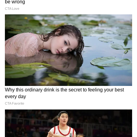
Samik Bhattacharya: কাশ্মীর মাঙ্গে
আজাদি স্লোগান তুললে একটাও মার বাইরে
পরবে না, Gen Zকে সতর্ক শমীকের
Chinsurah | বিধায়কের এক ধমকেই কেমন
'মিনমিন' করছে ঠিকাদার, মুহূর্তে বদলে গেল
ছবি!