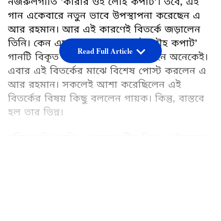
নজরুলগীতি ‘কারার ওই লৌহ কপাট’। তবে, এই
গান একেবারে নতুন ভাবে উপস্থাপনা করেছেন এ
আর রহমান। আর এই কারণেই বিতর্কে জড়ালেন
তিনি। কেন এমন ভাগে ‘কারার ওই লৌহ কপাট’
Read Full Article
গানটি বিকৃত করছেন, তা দাবি করেছেন অনেকেই।
এবার এই বিতর্কের মাঝে বিশেষ পোস্ট করলেন এ
আর রহমান। সকলেই আশা করেছিলেন এই
বিতর্কের বিষয় কিছু বললেন গায়ক। কিন্তু, বাস্তবে
হল তার ভিন্ন।
রবিবার দিওয়ালির শুভক্ষণে টিম পিপ্পা-র উদ্দেশ্যে
এক বিশেষ পোস্ট করলেন গায়ক। তিনি শুভেচ্ছা
LATEST VIDEOS
জানালেন টিমকে। সঙ্গে সিনেমার মুখ্য চরিত্র ঈশান
খট্টর, মৃণাল ঠাকুর-সহ পরিচালক রাজা মেনন-
কেও শুভেচ্ছা জানান। গান যে নিয়ে এত বিতর্ক
চলছে, তা প্রসঙ্গে নিজের পোস্টে কোনও রকম
উল্লেখ করেননি গায়ক।