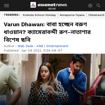
বাংলা
TRENDING :
Kolkata School Holiday
Annapurna Yojana
Chhatravriti
Varun Dhawan: বাবা হচ্ছেন বরুণ
ধাওয়ান? ক্যামেরাবন্দী রুণ-নাতাশার
বিশেষ ছবি
Author :
Web Desk - ANB
|
Entertainment
Published :
Apr 09 2023, 11:59 AM IST