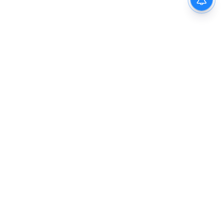
DOWNLOAD APP
RECOMMENDED STORIES
Desu 7: নিসপাল সিং না দেব!
Luxury Home: কেমন বাড়ি
কে হতে চলেছে 'দেশু ৭'- এর
সাজালেন করণ তেজস্বী? বাথরুম
প্রযোজক? ছবিতে থাকতে পারেন
না ঘর বুঝতেই সময় লাগবে এক
কোয়েলও
ঘণ্টা