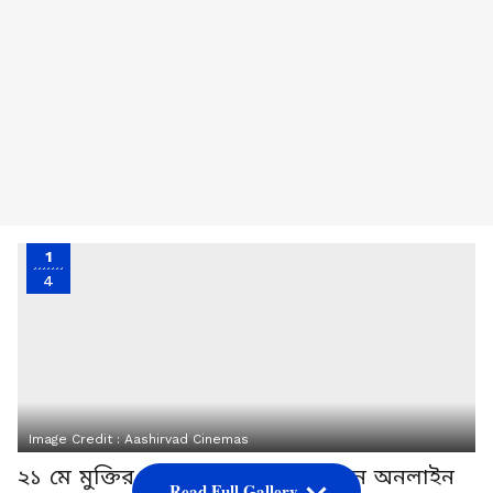
1
4
Image Credit :
Aashirvad Cinemas
২১ মে মুক্তির পর থেকেই দৃশ্যম ৩ এখন অনলাইন
Read Full Gallery