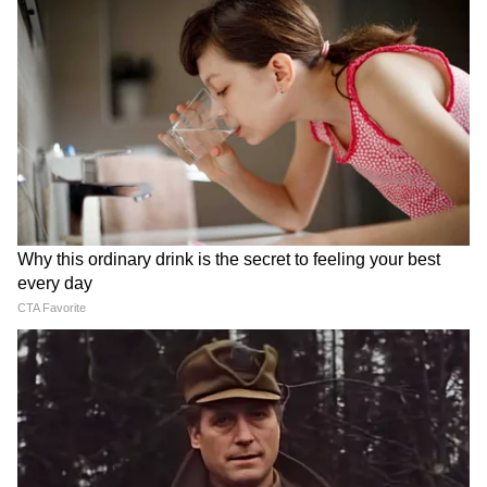
Entertainment News ( বাংলা বিনোদনের খবর ):
Read Entertainment News including movie
reviews, Trailers, Celebrity gossips, TV
shows and other Entertainment News in at
Asianet News Bangla.
ABOUT THE AUTHOR
Anulekha Kar
AK
অনুলেখা কর ২০২৪ সালের এপ্রিল মাস থেকে এশিয়ানেট নিউজ
বাংলায় কর্মরত। তাঁর এর আগে একাধিক টেলিভিশন ও ওয়েব