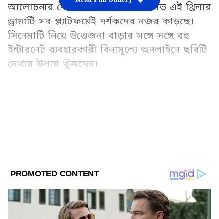
আলোচনার কেন্দ্রে। মোহনলাল অভিনীত এই থ্রিলার
ড্রামাটি সব প্ল্যাটফর্মেই দর্শকদের নজর কাড়ছে।
সিনেমাটি নিয়ে উত্তেজনা বাড়ার সঙ্গে সঙ্গে বহু
ইন্টারনেট ব্যবহারকারী বিনামূল্যে অনলাইনে ছবিটি
দেখার উপায় খুঁজছেন।
Add Asianetnews Bangla as a Preferred
Source
2
4
Image Credit :
Aashirvad Cinemas, Rejaputhra Visual Media