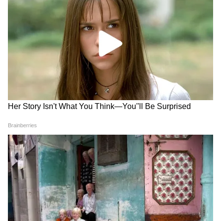
Image Credit :
Instagram
এই বিভ্রান্তির একটা বড় কারণ হল আকর্ষণীয়
থাম্বনেল আর চটকদার ক্যাপশন, যা দেখে ভুয়ো
আপলোডগুলিকেও আসল বলে মনে হচ্ছে। নতুন
মুক্তি পাওয়া সিনেমা কঠোর পাইরেসি-বিরোধী
আইনের আওতায় থাকে। তাই মুক্তির সঙ্গে সঙ্গেই
এই ধরনের প্ল্যাটফর্মে পুরো সিনেমা আইনত পাওয়া
প্রায় অসম্ভব। তা সত্ত্বেও, সোশ্যাল মিডিয়া এবং
ভিডিও-শেয়ারিং সাইটগুলিতে এই ধরনের ভুয়ো
লিঙ্ক দ্রুত ছড়িয়ে পড়ছে।
4
4