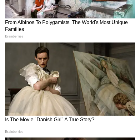
Image Credit :
Instagram
এখনও পর্যন্ত দৃশ্যম ৩-এর নির্মাতারা ছবিটির
ডিজিটাল স্ট্রিমিং বা ওটিটি মুক্তির তারিখ নিশ্চিত
করেননি। দর্শকরা এখন অধীর আগ্রহে এর ওটিটি
প্রিমিয়ারের বিশদ বিবরণের জন্য অপেক্ষা করছেন।
যতক্ষণ না কোনও অফিসিয়াল প্ল্যাটফর্মের ঘোষণা
হচ্ছে, দর্শকদের অনলাইন লিঙ্ক এড়িয়ে শুধুমাত্র
আইনি স্ট্রিমিং পরিষেবার উপর ভরসা রাখার
পরামর্শ দেওয়া হচ্ছে।
LATEST VIDEOS