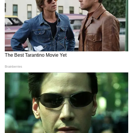
গত কয়েকদিন ধরে ‘ডেইলি মোশনে দৃশ্যম ৩ পুরো
সিনেমা’ লিখে সার্চ করার প্রবণতা বেড়েছে।
অনলাইনে এমন অনেক ভিডিও আর লিঙ্ক ঘুরছে,
যেখানে পুরো সিনেমাটি দেখানোর দাবি করা হচ্ছে।
কিন্তু দর্শকরা জানাচ্ছেন, এই লিঙ্কগুলিতে ক্লিক
করলে অন্য ভিডিও, ছোট ক্লিপ বা এমন পেজ খুলে
যাচ্ছে যেখানে আসল সিনেমাটি নেই।