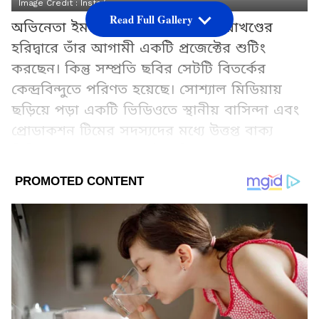
Image Credit :
Instagram
Read Full Gallery
অভিনেতা ইমরান হাশমি বর্তমানে উত্তরাখণ্ডের
হরিদ্বারে তাঁর আগামী একটি প্রজেক্টের শুটিং
করছেন। কিন্তু সম্প্রতি ছবির সেটটি বিতর্কের
কেন্দ্রবিন্দুতে পরিণত হয়েছে। সোশ্যাল মিডিয়ায়
ছড়িয়ে পড়া একটি ভিডিওতে স্থানীয় বাসিন্দা এবং
প্রোডাকশন টিমের সদস্যদের মধ্যে উত্তপ্ত বাক্য
বিনিময় দেখা যায়, যা এই শুটিংকে আলোচনার
কেন্দ্রে নিয়ে এসেছে।
Add Asianetnews Bangla as a Preferred
Source
2
4