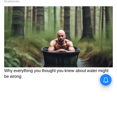
তাঁর নেশা। কোনও খবরের বিষয়ে অনুলেখার সঙ্গে যোগাযোগ
করতে হলে anulekha.kar@asianetnews.in -এই আইডিতে
Entertainment News ( বাংলা বিনোদনের খবর ):
মেইল করতে পারেন।
Read Entertainment News including movie
reviews, Trailers, Celebrity gossips, TV
shows and other Entertainment News in at
Asianet News Bangla.