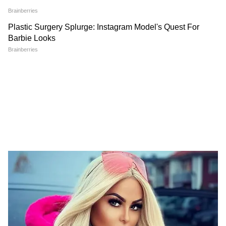
Image Credit :
Social Media
পেশাগত দিক থেকে ইমরানের হাতে এখন বেশ
কয়েকটি কাজ রয়েছে। তাঁর বহু প্রতীক্ষিত ছবি
'আওয়ারাপান ২'-এর কাজ শেষ হয়েছে এবং এটি
২০২৬ সালের ১৪ আগস্ট মুক্তি পাওয়ার কথা।
এছাড়াও অভিনেতা তেলুগু স্পাই থ্রিলার 'জি২'-এর
একটি অংশ। তবে হরিদ্বারে 'জি২'-এর শুটিং হচ্ছে,
নাকি অন্য কোনও ছবির, তা এখনও স্পষ্ট নয়।
LATEST VIDEOS