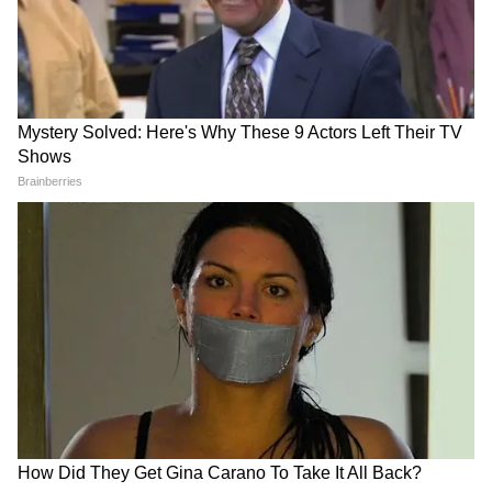
Image Credit :
Instagram
এই বিতর্ক অনলাইনে বেশ শোরগোল ফেললেও,
শহরের অন্য ভিডিওতে ইমরানকে উত্তরাখণ্ডে থাকার
সময় ভক্তদের সঙ্গে উষ্ণভাবে কথা বলতে দেখা
গেছে। বচসার ভিডিওতে অভিনেতাকে দেখা যায়নি।
এই ঘটনা নিয়ে তিনি বা নির্মাতারা কেউই প্রকাশ্যে
কোনও মন্তব্য করেননি। কোন ছবির শুটিং চলছে,
সেই বিষয়েও বিস্তারিত কিছু জানানো হয়নি।
4
4