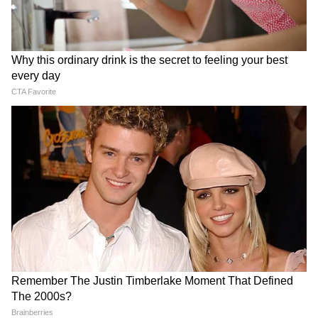
Image Credit :
X
জানা গিয়েছে, ছবির কলাকুশলীরা একটি রেস্তোরাঁর
সেট তৈরি করেন, যার সাইনবোর্ডে লেখা ছিল
'ক্যাফে অ্যান্ড বার'। এতেই আপত্তি জানান কিছু
স্থানীয় বাসিন্দা। তাঁদের মতে, হরিদ্বার হিন্দুদের
অন্যতম পবিত্র তীর্থস্থান, তাই সেখানে এই ধরনের
সাইনবোর্ড লাগানো অনুচিত। ভাইরাল হওয়া
ভিডিওতে দেখা যায়, নিরাপত্তা কর্মী এবং ক্রু
সদস্যরা উত্তেজিত জনতাকে শান্ত করার চেষ্টা
করছেন।