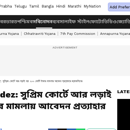
Prabha
Telugu
Tamil
Bangla
Hindi
Marathi
MyNation
Add Prefer
খবর
ভারত
পশ্চিমবঙ্গ
বিনোদন
ব্যবসা
লাইফ স্টাইল
ফোটো
ভিডিও
জ্যোত
rna Yojana
Chhatravriti Yojana
7th Pay Commission
Annapurna Yojan
কোর্টে আর লড়াই নয়! ২০০ কোটি টাকার মামলায় আবেদন প্রত্যাহার জ্যাকলিনের
LATE
ez: সুপ্রিম কোর্টে আর লড়াই
 মামলায় আবেদন প্রত্যাহার
ra