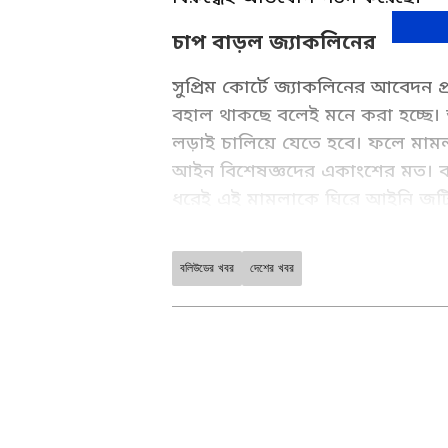
চাপ বাড়ল জ্যাকলিনের
সুপ্রিম কোর্টে জ্যাকলিনের আবেদন প
বহাল থাকছে বলেই মনে করা হচ্ছে। 
লড়াই চালিয়ে যেতে হবে। ফলে মামল
আইন বিশেষজ্ঞদের একাংশের মত। বলি
ধরেই এই মামলাকে ঘিরে আইনি জটিলত
চন্দ্রশেখরের বেআইনি আর্থিক কর্মকাণ
অভিনেত্রী। যদিও এর আগে একাধিকব
বলিউডের খবর
দেশের খবর
Entertainment News ( বাংলা ব
করেছেন তিনি।
including movie reviews, Trail
Entertainment News in at Asi
সুকেশের 'পাপ'-এর টাকায় জ্
সুকেশ চন্দ্রশেখরকে ঘিরে এই বহুচর্
ABOUT THE AUTHOR
আলোড়ন ফেলেছে। বিনোদন জগতের তা
নিয়ে বহু তথ্য সামনে এসেছে তদন্ত চল
PP
Partha Pratim Chandra
থেকে আবেদন প্রত্যাহার করাকে এই মা