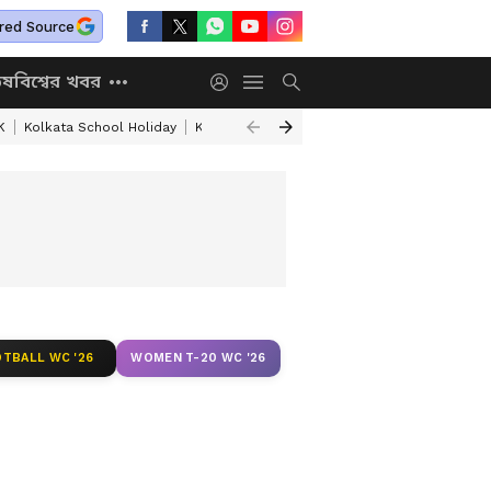
red Source
িষ
বিশ্বের খবর
K
Kolkata School Holiday
Kolkata Weather Update
West Bengal Wea
TBALL WC '26
WOMEN T-20 WC '26