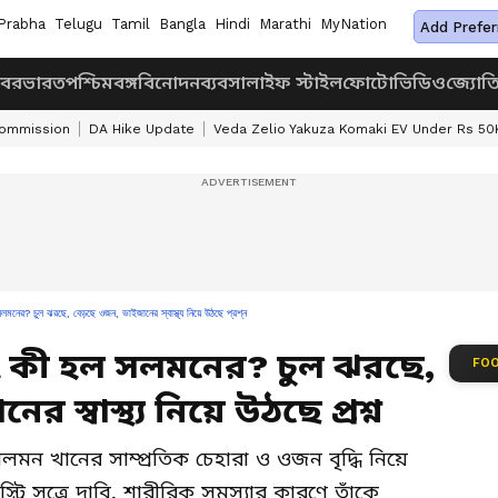
Prabha
Telugu
Tamil
Bangla
Hindi
Marathi
MyNation
Add Prefer
খবর
ভারত
পশ্চিমবঙ্গ
বিনোদন
ব্যবসা
লাইফ স্টাইল
ফোটো
ভিডিও
জ্যোত
Commission
DA Hike Update
Veda Zelio Yakuza Komaki EV Under Rs 50
চুল ঝরছে, বেড়ছে ওজন, ভাইজানের স্বাস্থ্য নিয়ে উঠছে প্রশ্ন
ৎ কী হল সলমনের? চুল ঝরছে,
FOO
 স্বাস্থ্য নিয়ে উঠছে প্রশ্ন
 খানের সাম্প্রতিক চেহারা ও ওজন বৃদ্ধি নিয়ে
স্ট্রি সূত্রে দাবি, শারীরিক সমস্যার কারণে তাঁকে