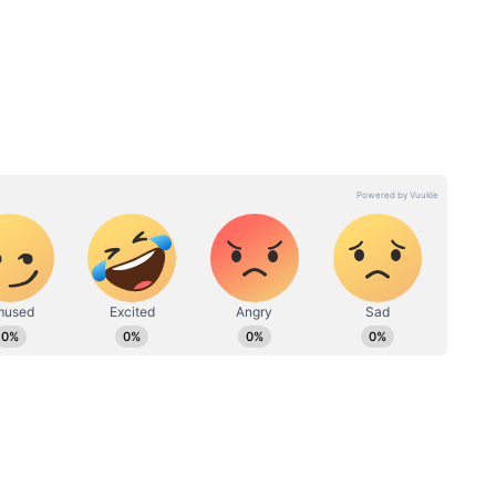
রাগীরা
নে সলমনকে ন্যাড়া মাথায় দেখা যায়। এরপর থেকেই
া। অনেকেই জানতে চান, হঠাৎ কেন এই নতুন লুক নিলেন