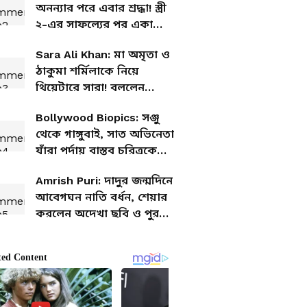
অনন্যার পরে এবার শ্রদ্ধা! স্ত্রী
২-এর সাফল্যের পর একা
থাকার সিদ্ধান্ত নিলেন নায়িকা,
Sara Ali Khan: মা অমৃতা ও
কেন?
ঠাকুমা শর্মিলাকে নিয়ে
থিয়েটারে সারা! বললেন
'এরাই আমার লেজেন্ড'
Bollywood Biopics: সঞ্জু
থেকে গাঙ্গুবাই, সাত অভিনেতা
যাঁরা পর্দায় বাস্তব চরিত্রকে
ফুটিয়ে তুলেছেন
Amrish Puri: দাদুর জন্মদিনে
আবেগঘন নাতি বর্ধন, শেয়ার
করলেন অদেখা ছবি ও পুরনো
স্মৃতি