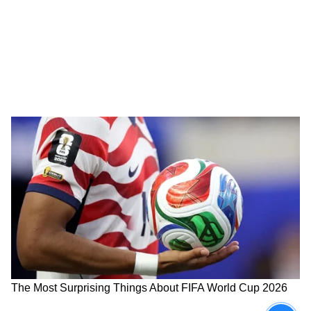
Shehnaaz Gill (@shehnaazgill) -এর দ্বারা একটি পোস্ট শেয়ার করা হয়েছে
4
5
Image Credit :
Instagram
একদল ভক্ত মনে করছেন, এই ছবিগুলো হয়তো
কোনও প্রফেশনাল ফটোশুট বা প্রচারমূলক কাজের