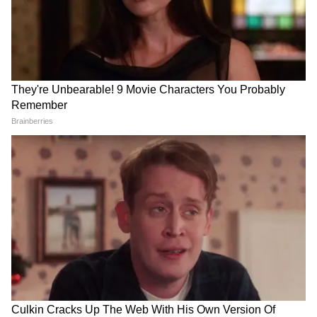
5
Image Credit :
Instagram
এই জল্পনার আগুনে ঘি ঢেলেছেন শেহনাজের ভাই
শেহবাজ বাদেশা। তিনি ছবিগুলিতে একটি
heartfelt কমেন্ট করেন। তাঁর এই স্নেহমাখা
প্রতিক্রিয়া ভক্তদের নজর এড়ায়নি এবং ভাইরাল
পোস্টটি নিয়ে আলোচনা আরও বাড়িয়ে দিয়েছে।
অনেকেই ভাই-বোনের এই মিষ্টি সম্পর্ক লক্ষ্য
করলেও, ছবির পেছনের আসল কারণ নিয়ে জল্পনা
থামেনি।