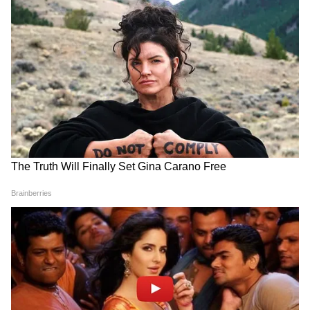
Image Credit :
Instagram
ছবিগুলো সোশ্যাল মিডিয়ায় ঝড়ের বেগে ভাইরাল
হয়ে যায়। কমেন্ট সেকশনে অনুরাগীরা প্রশ্নের বন্যা
বইয়ে দেন। অনেকেই ভাবতে শুরু করেছেন,
শেহনাজ কি তাহলে গোপনে বিয়েটা সেরে
ফেললেন? তাঁর নববধূর সাজ আর সিঁথির সিঁদুর
দেখে জল্পনা আরও বেড়েছে। ভক্তদের মতে, এটা
সাধারণ ফটোশুটের থেকে বেশি কিছু।