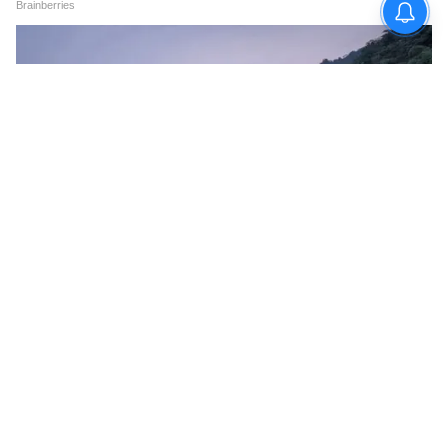
অংশ। তবে অন্যেরা এই তত্ত্বে পুরোপুরি বিশ্বাসী নন।
সোশ্যাল মিডিয়ায় অনেকেই উল্লেখ করেছেন যে,
সিঁথির সিঁদুরই আলোচনার মূল কেন্দ্রবিন্দু হয়ে
উঠেছে। তাঁদের প্রশ্ন, এটা কি শুধু স্টাইলিংয়ের জন্য,
নাকি এর পেছনে কোনও ব্যক্তিগত কারণ রয়েছে?
5
5
Image Credit :
Instagram
অনলাইনে ক্রমবর্ধমান কৌতূহল এবং অবিরাম
আলোচনা সত্ত্বেও, শেহনাজ গিল বা তাঁর টিমের