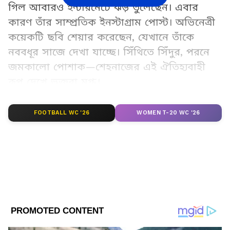
গিল আবারও ইন্টারনেটে ঝড় তুলেছেন। এবার
কারণ তাঁর সাম্প্রতিক ইনস্টাগ্রাম পোস্ট। অভিনেত্রী
কয়েকটি ছবি শেয়ার করেছেন, যেখানে তাঁকে
নববধূর সাজে দেখা যাচ্ছে। সিঁথিতে সিঁদুর, পরনে
জমকালো পোশাক—শেহনাজের এই ঐতিহ্যবাহী
রূপ দেখে ভক্তরা মুগ্ধ।
Add Asianetnews Bangla as a Preferred
FOOTBALL WC '26
WOMEN T-20 WC '26
Source
2
5