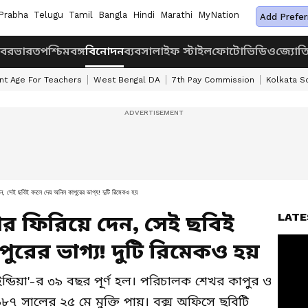
Prabha
Telugu
Tamil
Bangla
Hindi
Marathi
MyNation
Add Prefer
খবর
ভারত
পশ্চিমবঙ্গ
বিনোদন
ব্যবসা
লাইফ স্টাইল
ফোটো
ভিডিও
জ্যোত
nt Age For Teachers
West Bengal DA
7th Pay Commission
Kolkata S
, সেই ছবিই বদলে দেয় অনিল কাপুরের ভাগ্য! দুটি রিমেকও হয়
LATE
টার ফিরিয়ে দেন, সেই ছবিই
রের ভাগ্য! দুটি রিমেকও হয়
ইন্ডিয়া'-র ৩৯ বছর পূর্ণ হল। পরিচালক শেখর কাপুর ও
৭ সালের ২৫ মে মুক্তি পায়। বক্স অফিসে ছবিটি