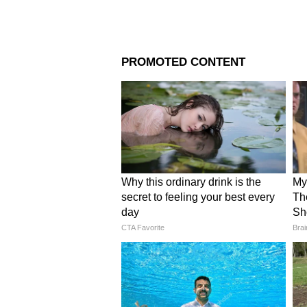
Image Credit :
Instagram
জানিয়ে রাখি, 'মিস্টার ইন্ডিয়া' ছ
ট্রাউজার আর জুতো পরেছিলেন। পর
যে, প্রোডাকশন হাউস নায়কের পো
4
5