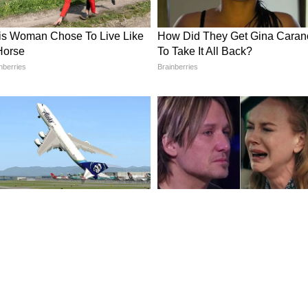
াকার বাজেটে 'মিস্টার ইন্ডিয়া' তৈরি করেন। ছবিটি
ি টাকা আয় করে। এটি একটি সায়েন্স ফিকশন
বং সুরিন্দর কাপুর নরসিমা এন্টারপ্রাইজেস ব্যানারে
কায় ছিলেন অনিল কাপুর, শ্রীদেবী এবং অমরিশ পুরি।