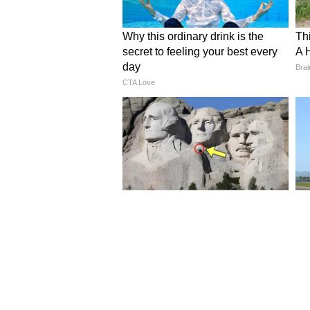
Image Credit :
Instagram
পরিচালক শেখর কাপুর মাত্র ২ কোটি ট
বক্স অফিসে ঝড় তোলে এবং ১০ কোট
সুপারহিরো ছবি ছিল, যা বনি কাপুর এ
তৈরি করেছিলেন। ছবিতে প্রধান ভূমি
5
5