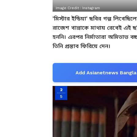
Image Credit :
Instagram
'মিস্টার ইন্ডিয়া' ছবির গল্প লিখেছ
রাজেশ খান্নাকে মাথায় রেখেই এই ছব
হননি। এরপর নির্মাতারা অমিতাভ বচ্চ
তিনি প্রস্তাব ফিরিয়ে দেন।
Add Asianetnews Bangla 
2
5