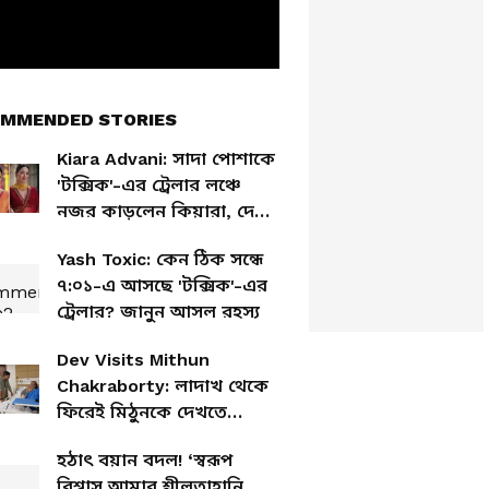
MMENDED STORIES
Kiara Advani: সাদা পোশাকে
'টক্সিক'-এর ট্রেলার লঞ্চে
নজর কাড়লেন কিয়ারা, দেখুন
সেই লুক
Yash Toxic: কেন ঠিক সন্ধে
৭:০১-এ আসছে 'টক্সিক'-এর
ট্রেলার? জানুন আসল রহস্য
Dev Visits Mithun
Chakraborty: লাদাখ থেকে
ফিরেই মিঠুনকে দেখতে
গেলেন দেব! বাবার সঙ্গে তুলনা
হঠাৎ বয়ান বদল! ‘স্বরূপ
টেনে কী বললেন অভিনেতা?
বিশ্বাস আমার শ্লীলতাহানি