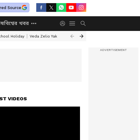
red Source
িষ
বিশ্বের খবর
chool Holiday
Veda Zelio Yakuza Komaki EV Under Rs 50K
School Holi
ST VIDEOS