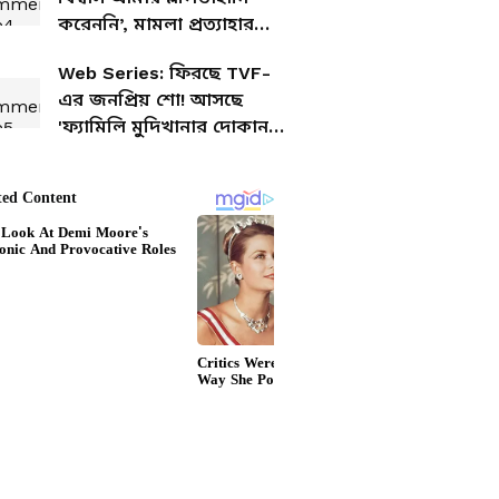
করেননি’, মামলা প্রত্যাহার
রূপটান শিল্পীর
Web Series: ফিরছে TVF-
এর জনপ্রিয় শো! আসছে
'ফ্যামিলি মুদিখানার দোকান'-
এর দ্বিতীয় সিজন