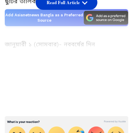
ছুটির তালিকা দেওয়া হল:
Read Full Article
Add Asianetnews Bangla as a Preferred
Source
জানুয়ারী ১ (সোমবার)- নববর্ষের দিন
৭ জানুয়ারী (রবিবার)
LATEST VIDEOS