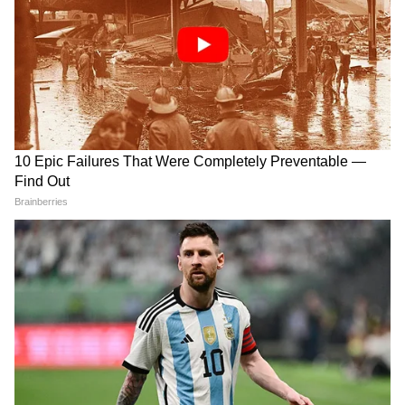
করা হয়েছে।
4
9
Image Credit :
Social Media
ফিটমেন্ট ফ্যাক্টর এবং ন্যূনতম বেতন সংক্রান্ত
বিতর্ক
জমা দেওয়ার পোর্টাল: সমস্ত প্রস্তাব বা মতামত
শুধুমাত্র 'অষ্টম কেন্দ্রীয় বেতন কমিশন পোর্টাল'-এর
মাধ্যমে ডিজিটালভাবে গ্রহণ করা হচ্ছে।
ফিটমেন্ট ফ্যাক্টর এবং ন্যূনতম বেতন সংক্রান্ত