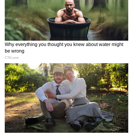
Related Articles
8th Pay Commission: ৩৩৮% বাড়তে পারে বেতন?
দেখে নিন অষ্টম বেতন কমিশনের নতুন সমীকরণ
8th Pay Commission: অষ্টম বেতন কমিশনে
ফিটমেন্ট ফ্যাক্টর যদি ২.২৮-ও হয়, তবে একলাফে
কতটাকা অ্যাকাউন্টে ঢুকবে জানেন?
3
9