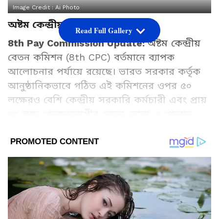
Image Credit :
Ai Photo
অষ্টম কেন্দ্রীয় বেতন কমিশন
Read Full Gallery
8th Pay Commission Update:
অষ্টম কেন্দ্রীয়
বেতন কমিশন (8th CPC) বর্তমানে ব্যাপক
আলোচনার পর্যায়ে রয়েছে। ভারত সরকার কর্তৃক
আনুষ্ঠানিকভাবে গঠিত এই কমিশনের ওপর ৫০
লক্ষেরও বেশি কেন্দ্রীয় সরকারি কর্মচারী এবং প্রায়
৭০ লক্ষ পেনশনভোগীর বেতন, ভাতা ও পেনশন
পর্যালোচনা ও পুনর্গঠনের দায়িত্ব দেওয়া হয়েছে।
Add Asianetnews Bangla as a Preferred
Source
2
9