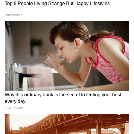
Image Credit :
ChatGPT
আলোচনার বর্ধিত পর্যায়
কমিশন সম্প্রতি কিছু গুরুত্বপূর্ণ পদ্ধতিগত অগ্রগতি
সাধন করেছে, সময়সীমা বৃদ্ধি: কর্মচারী, কর্মী
সংগঠন এবং পেনশনভোগী সংগঠনগুলোর বিস্তারিত
স্মারকলিপি জমা দেওয়ার সরকারি সময়সীমা ১৫
জুন ২০২৬ পর্যন্ত বাড়ানো হয়েছে।
আঞ্চলিক বৈঠক: আঞ্চলিক অভাব-অভিযোগ
সরাসরি শোনার জন্য প্যানেলটি দেশজুড়ে সফর
করছে। নয়াদিল্লি ও হায়দ্রাবাদে বৈঠকের পর,
কমিশন শ্রীনগর, জম্মু-কাশ্মীর এবং লাদাখে
আলোচনার আয়োজন করেছে। এছাড়া লখনউ ও
কলকাতায় আরও গুরুত্বপূর্ণ বৈঠকের পরিকল্পনা