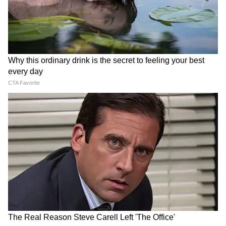
Image Credit :
Getty
আমলাতান্ত্রিক প্রক্রিয়াজনিত কিছু রদবদল হতে
পারে
পূর্ণাঙ্গ প্রতিবেদন পেশ করার জন্য প্যানেলটিকে ১৮
মাসের সময়সীমা দেওয়া হয়েছে, যার ফলে ২০২৭
সালের মাঝামাঝি সময়ে তাদের চূড়ান্ত
সুপারিশগুলো পাওয়া যেতে পারে। যদিও চূড়ান্ত
বাস্তবায়নের ক্ষেত্রে আমলাতান্ত্রিক প্রক্রিয়াজনিত
কিছু রদবদল হতে পারে, তবুও সংশোধিত বেতন
কাঠামো ১ জানুয়ারি ২০২৬ থেকে কার্যকর হওয়ার
সম্ভাবনা রয়েছে, যার ফলে সুবিধাভোগীরা
উল্লেখযোগ্য বকেয়া পাওনা নিশ্চিতভাবে পাবেন।