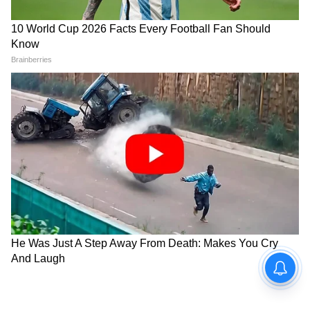
বিতর্ক: ফিটমেন্ট ফ্যাক্টর—অর্থাৎ বিদ্যমান মূল
বেতনকে (basic pay) নতুন বেতন কাঠামোয় বা
ম্যাট্রিক্সে রূপান্তরের জন্য ব্যবহৃত প্রধান গাণিতিক
গুণক—আলোচনার কেন্দ্রবিন্দুতে রয়েছে। সরকারি
প্রত্যাশা এবং ইউনিয়নগুলোর জোরালো দাবির মধ্যে
ব্যাপক ব্যবধান রয়ে গিয়েছে-
5
9
Image Credit :
ChatGPT
ফিটমেন্ট ফ্যাক্টরের জন্য জোরালো দাবি