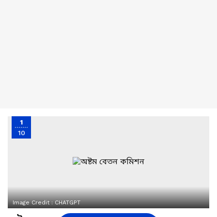
1
10
Image Credit :
CHATGPT