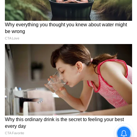
সামগ্রিক অর্থনীতির ভারসাম্য় বজায় রাখার
বিষয়গুলিও রয়েছে। সেই কারণে কোন কোন
জায়গায় সরকারের আপত্তি থাকবে তাও স্পষ্ট করে
দেওয়া হয়েছে।
6
10
Image Credit :
Getty
ফিটমেন্ট ফ্যাক্টর
অষ্টম বেতন কমিশনে কর্মীদের সগঠনগুলির পক্ষ
থেকে ফিটমেন্ট ফ্য়াক্টর ৩.৮৩ করার কথা বলা