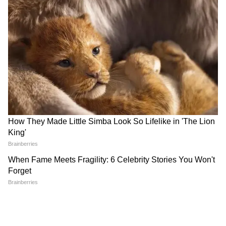
১২ পাতার ফর্ম! অন্নপূর্ণা ভাণ্ডারের ৩০০০ টাকার জন্য
এই তথ্য আর নথিগুলি অবশ্যই জমা দিতে হবে
Ration: রেশনে ভোলবদল! আর চলবে না কারচুপি,
২৫৫৩০ কোটির ‘সার্থক’ স্কিমে যুক্ত হচ্ছে AI
টেকনোলজি
3
10
Image Credit :
Getty
বেতন ৬৯০০০ টাকা হবে?
কেন্দ্রীয় সরকারি কর্মী সংগঠনগুলির পক্ষ থেকে
অষ্টম বেতন কমিশনে বেতন বৃদ্ধির পরামর্শ দেওয়া