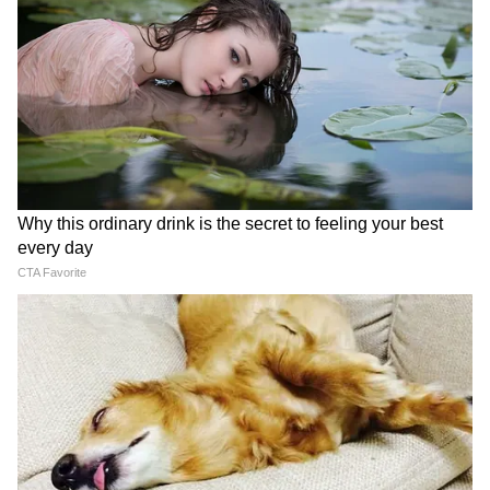
Image Credit :
Getty
বেতন সংক্রান্ত তথ্য
অষ্টম বেতন কমিশনে বেতন ঠিক কতটা বাড়বে?
সেই খবরই প্রকাশ্যে এসেছে। কিন্তু তাতেই মন
খারাপ সরকারি কর্মীদের। কেন্দ্রীয় সরকারি কর্মী
সংগঠনগুলি অষ্টম বেতন কমিশনের জন্য একগুচ্ছ
প্রস্তাব দিয়েছিল। কিন্তু কেন্দ্রীয় সরকারি কর্মী
সংগঠনের দেওয়া প্রস্তাব মেনে নেওয়া কঠিন। আর
তারই চাপ পড়বে সরকারি কর্মীদের বেতনে।