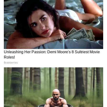
সরকারি কর্মীদের মূল বেতন অনেকটাই বৃদ্ধি পেত।
কিন্তু সেই প্রস্তাব মানা নাও হয়ে পারে। তেমনই খবর
অষ্টম বেতন কমিশন সূত্রে।
5
10
Image Credit :
Getty
কেন মানা হবে না দাবি?
কমিশনের পক্ষ থেকে জানান হয়েছে, এবারের পে
কমিশন শুধুমাত্র বেতন বৃদ্ধির জন্য নয়। এই বৃদ্ধির
সঙ্গে দীর্ঘমেয়াদী পেনশনের দায়বদ্ধতা ও দেশের