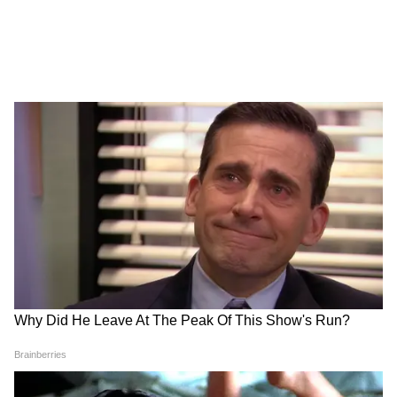
হয়েছিল। প্রস্তাব ছিল নূন্যতম বেতন ৬৯০০০ টাকা
করা। কিন্তু সেই প্রস্তাবে এখনও সায় দেয়নি
কমিশন। তাতেই হতাশা বাড়ছে সরকারি কর্মীদের
মধ্যে।
4
10
Image Credit :
ChatGPT
বেতনের সঙ্গে DA জুড়ে দেওয়ার প্রস্তাব
টমেন্ট ফ্যাক্টর , মহার্ঘ ভাতা (DA) মূল বেতনের সঙ্গে
জুড়ে দেওয়ার প্রস্তাবও দেওয়া হয়েছিল। তাতেই