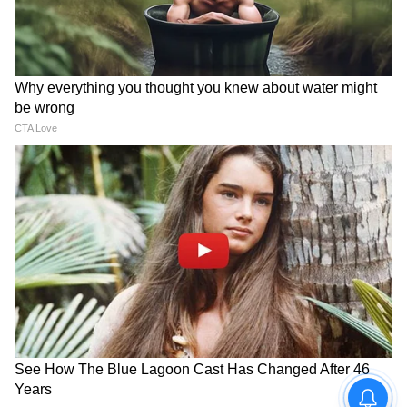
লিভ-ইন রিলেশনশিপে থাকার সময় যদি সঙ্গী
গর্ভবতী হয় এবং সন্তানের জন্ম দিতে চায়, তাহলে
সেই সন্তান বৈধ বলে বিবেচিত হবে। এমতাবস্থায়,
বিবাহিত দম্পতির মতো, সেই সন্তানের যত্ন নেওয়ার
সম্পূর্ণ দায়িত্ব সেই দম্পতির উপরই বর্তায়।
এছাড়াও, নারী ভ্রুণ হত্যা এবং গর্ভপাত সংক্রান্ত
সমস্ত বিধান লিভ-ইন সম্পর্কে থাকা দম্পতিদের
ক্ষেত্রেও প্রযোজ্য।