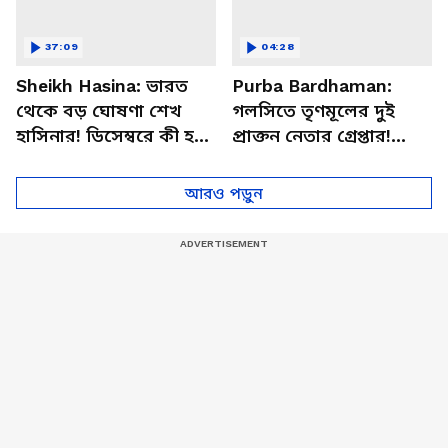
37:09
04:28
Sheikh Hasina: ভারত
Purba Bardhaman:
থেকে বড় ঘোষণা শেখ
গলসিতে তৃণমূলের দুই
হাসিনার! ডিসেম্বরে কী হতে
প্রাক্তন নেতার গ্রেপ্তার!
চলেছে? পদত্যাগ করবেন
থানার সামনেই উঠল 'চোর
তারেক?
চোর' স্লোগান
আরও পড়ুন