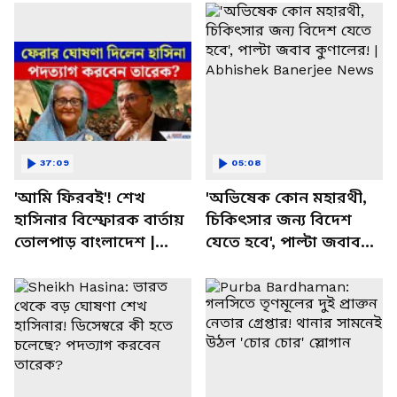
37:09
05:08
'আমি ফিরবই'! শেখ
'অভিষেক কোন মহারথী,
হাসিনার বিস্ফোরক বার্তায়
চিকিৎসার জন্য বিদেশ
তোলপাড় বাংলাদেশ |
যেতে হবে', পাল্টা জবাব
Sheikh Hasina |
কুণালের! | Abhishek
Bangladesh News
Banerjee News