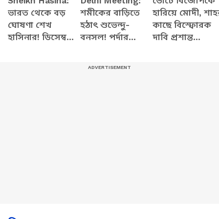
Sheikh Hasina:
Delhi Meeting:
ভোটে বিজেপিকে
ভারত থেকে বড়
শমীকের বাড়িতে
হারিয়ে মোদী, শাহ
ঘোষণা শেখ
হঠাৎ শুভেন্দু-
কাছে বিস্ফোরক
হাসিনার! ডিসেম্বরে
বনসল! পর্দার
দাবি প্রশান্ত
কী হতে চলেছে?
আড়ালে কী চলছে?
কিশোরের
পদত্যাগ করবেন
তৃণমূলের অন্দরে
তারেক?
নতুন ধাক্কা?