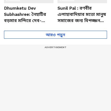
Dhumketu Dev
Sunil Pal : রণবীর
Subhashree: নৈহাটির
এলাহাবাদিয়ার মতো মানুষ
বড়মার মন্দিরে দেব-
সমাজের জন্য বিপজ্জনক :
শুভশ্রী, ধূমকেতু নিয়ে কী
সুনীল পাল
মানত এই জুটির?
আরও পড়ুন