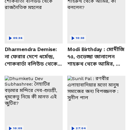
05:36
10:33
Dharmendra Demise:
Modi Birthday : মোদীজি
না ফেরার দেশে ধর্মেন্দ্র,
৭৫, শুভেচ্ছা জানালেন
শোকবার্তা বলিউড থেকে
শাহরুখ থেকে আমির, কী
রাজনৈতিক মহলের
বললেন?
10:05
27:04