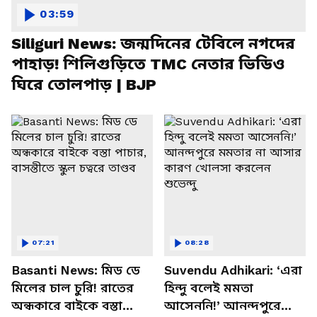
03:59
Siliguri News: জন্মদিনের টেবিলে নগদের
পাহাড়! শিলিগুড়িতে TMC নেতার ভিডিও
ঘিরে তোলপাড় | BJP
07:21
08:28
Basanti News: মিড ডে
Suvendu Adhikari: ‘এরা
মিলের চাল চুরি! রাতের
হিন্দু বলেই মমতা
অন্ধকারে বাইকে বস্তা
আসেননি!’ আনন্দপুরে