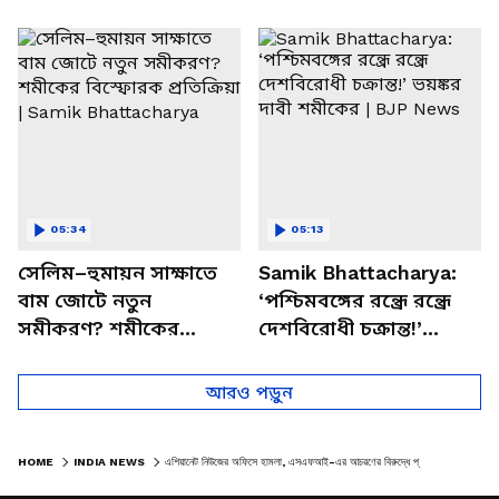
পাচার, বাসন্তীতে স্কুল
মমতার না আসার কারণ
চত্বরে তাণ্ডব
খোলসা করলেন শুভেন্দু
05:34
05:13
সেলিম–হুমায়ন সাক্ষাতে
Samik Bhattacharya:
বাম জোটে নতুন
‘পশ্চিমবঙ্গের রন্ধ্রে রন্ধ্রে
সমীকরণ? শমীকের
দেশবিরোধী চক্রান্ত!’
বিস্ফোরক প্রতিক্রিয়া |
ভয়ঙ্কর দাবী শমীকের |
Samik Bhattacharya
BJP News
আরও পড়ুন
HOME
INDIA NEWS
এশিয়ানেট নিউজের অফিসে হামলা, এসএফআই-এর আচরণের বিরুদ্ধে প্রতিবাদের ঝড়