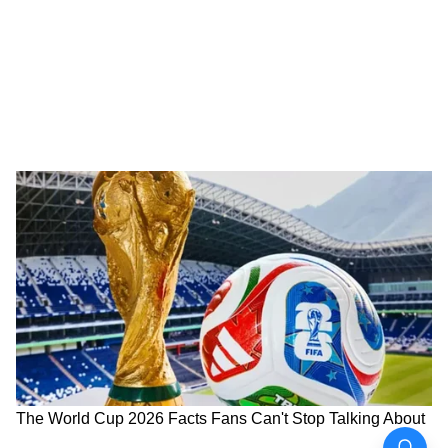
এয়ারপোর্টস অথরিটি অফ ইন্ডিয়া (AAI) উপত্যকায়
হেলিকপ্টার চলাচলের জন্য নির্দিষ্ট 'কে-রুট' প্রকাশ
করেছে। সহস্রধারা এবং সেরসিতে এয়ার ট্র্যাফিক
কন্ট্রোল (ATC) পরিষেবা চালু করা হয়েছে। বদ্রীনাথ
এবং কেদারনাথে স্থায়ী ATC পরিকাঠামো তৈরির
জন্য জমিও চিহ্নিত করা হয়েছে। আপাতত,
হেলিকপ্টার চলাচল সুরক্ষিত রাখতে অস্থায়ী ব্যবস্থা
চালু করা হয়েছে।
নজরদারি জোরদার করতে, উকাডা (UCADA)
বিভিন্ন গুরুত্বপূর্ণ জায়গায় ৩৩টি PTZ (প্যান-টিল্ট-
জুম) ক্যামেরা বসিয়েছে। সহস্রধারা এবং সীতাপুরে
দুটি ইন্টিগ্রেটেড কমান্ড, কন্ট্রোল, কমিউনিকেশন
অ্যান্ড কোঅর্ডিনেশন সেন্টার (ICCCC) চালু করা
হয়েছে, যেখান থেকে হেলিপ্যাডের কাজকর্ম,