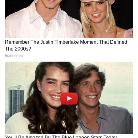
অসামরিক বিমান পরিবহন মন্ত্রকের সচিব সমীর
কুমার সিনহা এবং উত্তরাখণ্ড সরকারের মুখ্যসচিব
আনন্দ বর্ধনের যৌথ সভাপতিত্বে একটি উচ্চ-
পর্যায়ের বৈঠকে যাত্রার জন্য একটি বিস্তারিত সুরক্ষা
কাঠামো চূড়ান্ত করা হয়। তীর্থযাত্রার পুরো সময়
ধরে непрерыв নজরদারি নিশ্চিত করতে তাদের
নেতৃত্বে সাপ্তাহিক পর্যালোচনার একটি ব্যবস্থা চালু
করা হয়, যার ফলে পরিষেবা সংক্রান্ত সমস্যা দ্রুত
সমাধান করা সম্ভব হয়েছে।
রাম মোহন নাইডু আরও বলেন, "আগের
বছরগুলিতে ঘটে যাওয়া দুর্ভাগ্যজনক ঘটনার পর,
আমরা হেলিকপ্টার পরিষেবার প্রতিটি দিক
পুঙ্খানুপুঙ্খভাবে পর্যালোচনা করেছি। আমরা