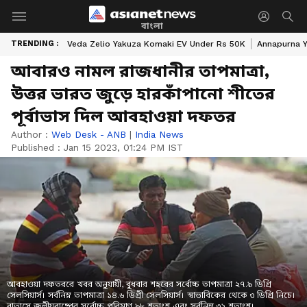
বাংলা
TRENDING :
Veda Zelio Yakuza Komaki EV Under Rs 50K
Annapurna Y
আবারও নামল রাজধানীর তাপমাত্রা,
উত্তর ভারত জুড়ে হারকাঁপানো শীতের
পূর্বাভাস দিল আবহাওয়া দফতর
Author :
Web Desk - ANB
|
India News
Published :
Jan 15 2023, 01:24 PM IST
আবহাওয়া দফতররে খবর অনুযায়ী, বুধবার শহরের সর্বোচ্চ তাপমাত্রা ২৭.৯ ডিগ্রি
সেলসিয়ার্স। সর্বনিম্ন তাপমাত্রা ১৪.৬ ডিগ্রী সেলসিয়ার্স। স্বাভাবিকের থেকে ৩ ডিগ্রি নিচে।
বাতাসে জলীয়বাষ্পের সর্বোচ্চ পরিমাণ ৯৮ শতাংশ এবং সর্বনিম্ন ৩২ শতাংশ।