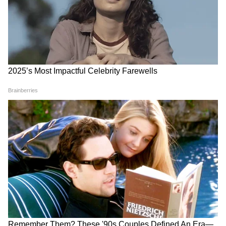
Annapurna Bhandar New Update |
অগস্টের কত তারিখ থেকে ঢুকবে অন্নপূর্ণার
টাকা?
Uttarpara: নবগ্রাম পঞ্চায়েতে ঢুকেই যা
দেখলেন বিধায়ক দীপাঞ্জন! চরম বচসা |
Dipanjan Chakraborty