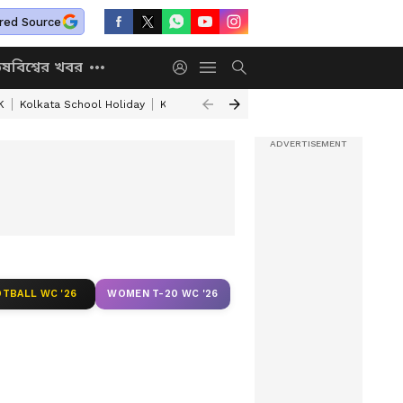
red Source
িষ
বিশ্বের খবর
K
Kolkata School Holiday
Kolkata Weather Update
West Bengal Wea
TBALL WC '26
WOMEN T-20 WC '26