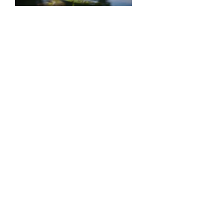
S ON
e Report Digital
Investors