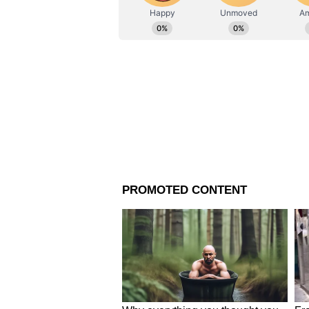
ক্লাসে চাকরির জন্য পড়াশুনা শুরু 
করে নিয়েছে ইরফান। নির্যাতিরার শর
রয়েছে আঘাতের চিহ্ন।
দিল্লি পুলিশ একটি বিবৃতি দিয়ে জান
নগরের অরবিন্দ কলেজের পার্কে এক
শরীরের কাছে একটি লোহার রড রয়েছ
ছাত্রীর মৃত্যু হয়েছে। মৃতার মাথা দিয়ে
জানিয়েছেন পার্কের ভিতরে অপরাধ হ
নিয়ে ঢুকল তাই এখন ভাবাচ্ছে দিল্লি
এই ঘটনার তীব্র নিন্দা করেছে দিল্ল
জানিয়েছেন, মালভিয়া নগরের মত জ
মেরে ফেলা হল। দিল্লি আর এখন নি
নাম পরিবর্তন করেও অপরাধ বন্ধ হয় 