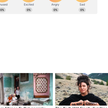
করে ছিলেন। পুলিশ জানিয়েছেন খুনেপ কথা স্বীকার
ীরের কাছে একটি রড পড়েছিল। নির্যাতিতার শরীরে
িয়েছে, 'আমরা তথ্য পেয়েছি। দক্ষিণ দিল্লির মালভিয়া
টি ২৫ বছরের তরুণীর দেহ পাওয়া গেছে। মৃতার
ে। প্রাথমিকভাবে মনে করা হচ্ছে রডের আঘাতে
 প্রচুর রক্ত বেরিয়েছে।'দিল্লি পুলিশের এক প্রবীন কর্তা
য়েছে। পার্কের মধ্যে অভিযুক্ত কী করে লোহার রড
 পুলিশকে।
ির মহিলা কমিশন। কমিশনের প্রধান স্বাতী মালিওয়াল
নপ্রিয় এলাকায় একটি মেয়েকে রড দিয়ে পিটিয়ে
রাপদ নেই। একে কারও কিছু যায় আসে না। মেয়েদের
না। দিল্লির অনেকেই এই ঘটনার নিন্দা করেছেন।