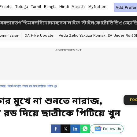
Prabha
Telugu
Tamil
Bangla
Hindi
Marathi
MyNation
Add Prefer
খবর
ভারত
পশ্চিমবঙ্গ
বিনোদন
ব্যবসা
লাইফ স্টাইল
ফোটো
ভিডিও
জ্যোত
Commission
DA Hike Update
Veda Zelio Yakuza Komaki EV Under Rs 50
জ, পার্কের মধ্যেই লোহার রড দিয়ে ছাত্রীকে পিটিয়ে খুন
কার মুখে না শুনতে নারাজ,
FOO
র রড দিয়ে ছাত্রীকে পিটিয়ে খুন
Follow Us