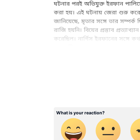
ঘটনার পরই অভিযুক্ত ইরফান পালিয়ে 
করা হয়। এই ঘটনায় জেরা শুরু করেছ
জানিয়েছে, মৃতার সঙ্গে তার সম্পর্ক ছি
রাজি হয়নি। বিয়ের প্রস্তাব প্রত্যাখ
করেছিল। নার্গিস ইরফানের সঙ্গে কথ
সে ছাত্রীকে মারধর করে।
ABOUT THE AUTHOR
Saborni Mitra
SM
সাবর্ণী মিত্র, ২০০৩ সালে থেকে মিডিয়া
স্নাতকোত্তর ডিগ্রি রয়েছে। জাতীয়, আন্তর্জাতিক ও রাজ্যের খবর লেখেন। ক্রাইম নিউজে আগ্রহী। যোগাযোগ:
saborni.mitra@asianetnews.in
দিল্লি পুলিশ জানিয়েছে, এই বছরই 