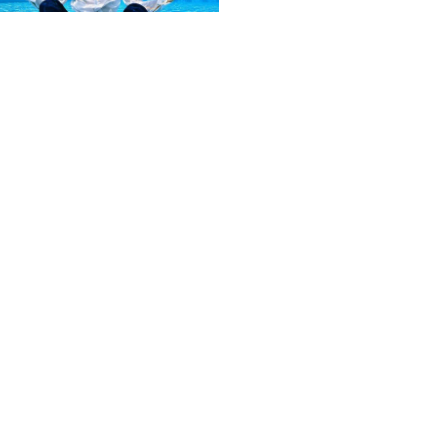
FOLLOW U
 Use
Privacy Policy
CSAM Policy
Complaint Redressal - Website
Complianc