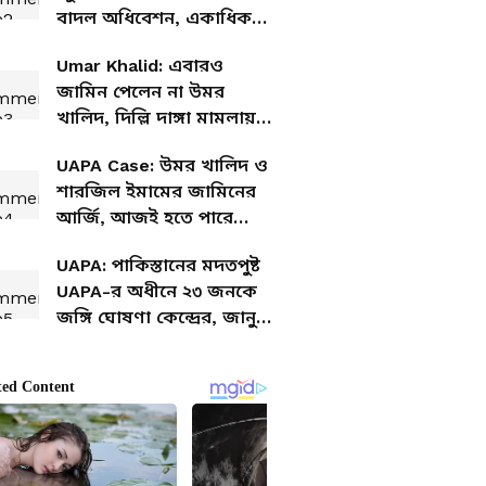
বাদল অধিবেশন, একাধিক
বিতর্কিত বিল নিয়ে উত্তাল
Umar Khalid: এবারও
হওয়ার সম্ভাবনা
জামিন পেলেন না উমর
খালিদ, দিল্লি দাঙ্গা মামলায়
তিহার জেলেই থাকতে হচ্ছে
UAPA Case: উমর খালিদ ও
ছাত্রনেতাকে
শারজিল ইমামের জামিনের
আর্জি, আজই হতে পারে
রায়দান
UAPA: পাকিস্তানের মদতপুষ্ট
UAPA-র অধীনে ২৩ জনকে
জঙ্গি ঘোষণা কেন্দ্রের, জানুন
তাদের ভয়ঙ্কর কাজকর্ম