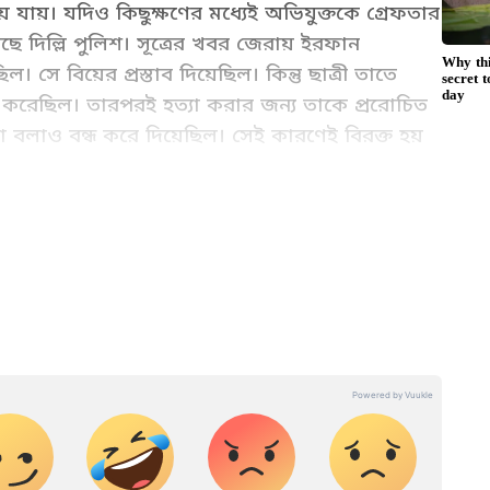
যায়। যদিও কিছুক্ষণের মধ্যেই অভিযুক্তকে গ্রেফতার
ে দিল্লি পুলিশ। সূত্রের খবর জেরায় ইরফান
ল। সে বিয়ের প্রস্তাব দিয়েছিল। কিন্তু ছাত্রী তাতে
্যান করেছিল। তারপরই হত্যা করার জন্য তাকে প্ররোচিত
া বলাও বন্ধ করে দিয়েছিল। সেই কারণেই বিরক্ত হয়
র সঙ্গে যুক্ত। বর্ধমান বিশ্ববিদ্যালয় থেকে সাংবাদিকতা ও গণজ্ঞাপণে
বিএ পাশ করেছিল ছাত্রী। মালব্য নগরের এরটি কোচিং