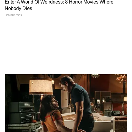
LATEST VIDEOS
Dilip Ghosh: 'কেউ তৃণমূলীদের দলে নিলে
সে সাসপেন্ড হবে', বিজেপি নেতাদের কড়া
বার্তা দিলীপের
Suvendu Adhikari: ভবানীপুরের গুরুদ্বারে
গিয়ে বড় কথা মুখ্যমন্ত্রী শুভেন্দুর, হৃদয়
ছুঁলেন শিখদের