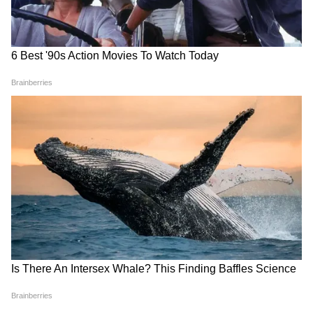
School Holiday: স্কুল-কলেজে
Ayushman Bharat: আর নয় ৫
অনির্দিষ্টকালের জন্য ছুটি ঘোষণা
লাখ, এবার আয়ুষ্মান ভারতে ১০
সরকারের, অঙ্গনওয়াড়ি কেন্দ্রও
লাখ টাকা পর্যন্ত বিনামূল্যে
বন্ধ থাকবে
চিকিৎসার সুবিধা