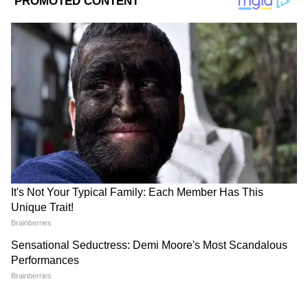
Add Asianetnews Bangla as a Preferred
Source
2
6
Image Credit :
Our Own
সরকার ২০০ মিলি থেকে ২০ লিটার পর্যন্ত নির্দিষ্ট
আকারের প্যাকেজিং নির্ধারণ করেছে। এটি দেশীয়
এবং বাণিজ্যিক উভয় ক্রেতাদের জন্য সুবিধা দেবে।
এই নিয়মগুলো শুধু এক বা দুই ধরনের তেলের মধ্যে
সীমাবদ্ধ থাকবে না। সর্ষের তেল, সূর্যমুখীর তেল,
সয়াবিন তেল, পাম তেল এবং বাদাম তেল সহ