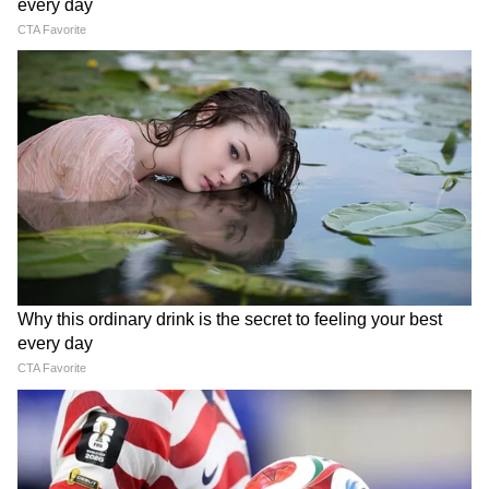
5
6
Image Credit :
Our Own
ভোজ্য তেল শিল্পকে নতুন ব্যবস্থা বাস্তবায়নের জন্য
তিন মাসের সময় দেওয়া হয়েছে। এই সময়ের মধ্যে,
কোম্পানিগুলো নতুন নিয়ম অনুযায়ী তাদের
প্যাকেজিং, লেবেলিং এবং বিতরণ ব্যবস্থা আপডেট
করতে পারবে।
6
6