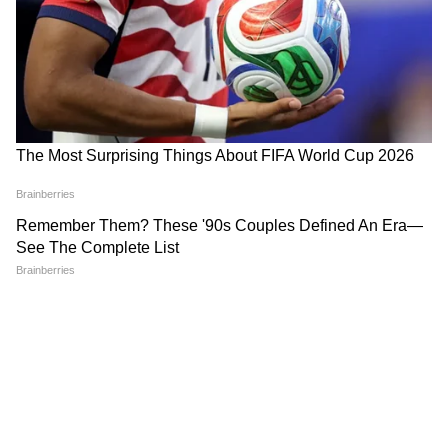
Image Credit :
Our Own
২০০ মিলি বা ২০০ গ্রামের কম পরিমাণ এবং
অপ্রধান ভোজ্য তেলকে আদর্শ প্যাকেট আকারের
আবশ্যকতা থেকে অব্যাহতি দেওয়া হয়েছে। বাজারে
ভোজ্য তেল শুধুমাত্র নীচের নির্দিষ্ট মাপের প্যাকেটেই
পাওয়া যাবে:
২০০ মিলি বা ২০০ গ্রাম
৫০০ মিলি বা ৫০০ গ্রাম
১ লিটার বা ১ কেজি
২ লিটার বা ২ কেজি
৩ লিটার বা ৩ কেজি