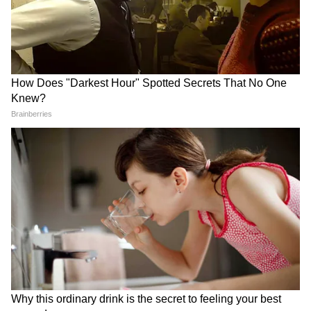
প্রযোজ্য হবে, যা সমস্ত কোম্পানির জন্য একটি
অভিন্ন ব্যবস্থা তৈরি করবে।
4
6
Image Credit :
Our Own
যদি কোনও প্যাকেজে তেলের পরিমাণ লিটার বা
মিলিলিটারে উল্লেখ করা থাকে, তবে ওজনও
অবশ্যই উল্লেখ করতে হবে। এটি ভোক্তাদের পণ্যের
প্রকৃত মূল্য এবং পরিমাণ আরও ভালোভাবে বুঝতে
সাহায্য করবে।