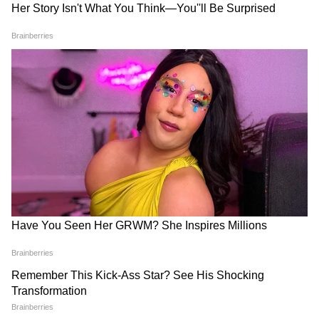
বিচার পাবে: আশ্বাস হেমন্ত
পরিস্থিতি এখনও ভয়াবহ, মৃত ৯৯
সোরেনের
LATEST VIDEOS
Tapas Roy: TMC আমলে শিল্পে কী
হয়েছিল? শিল্প নিয়ে মন্ত্রী তাপসের
বিস্ফোরক দাবি!
Sumit Roy News: ২ মাস কোথায় লুকিয়ে
ছিলেন? 'রহস্যজনক' জবাব দিলেন সুমিত
রায়!